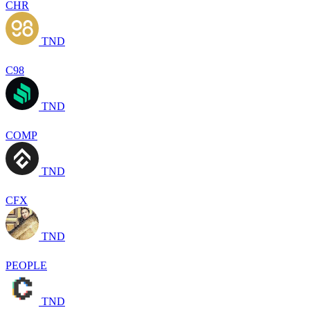
CHR
TND
C98
TND
COMP
TND
CFX
TND
PEOPLE
TND