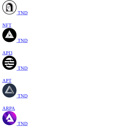
TND
NFT
TND
API3
TND
APT
TND
ARPA
TND