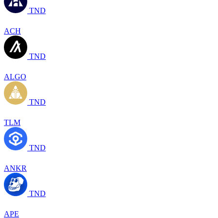
TND
ACH
TND
ALGO
TND
TLM
TND
ANKR
TND
APE