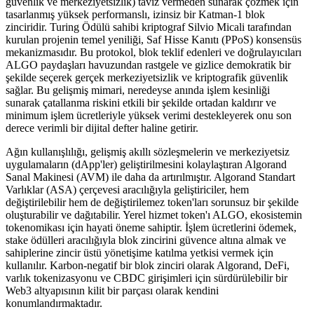
güvenlik ve merkeziyetsizlik) taviz vermeden sunarak çözmek için
tasarlanmış yüksek performanslı, izinsiz bir Katman-1 blok
zinciridir. Turing Ödülü sahibi kriptograf Silvio Micali tarafından
kurulan projenin temel yeniliği, Saf Hisse Kanıtı (PPoS) konsensüs
mekanizmasıdır. Bu protokol, blok teklif edenleri ve doğrulayıcıları
ALGO paydaşları havuzundan rastgele ve gizlice demokratik bir
şekilde seçerek gerçek merkeziyetsizlik ve kriptografik güvenlik
sağlar. Bu gelişmiş mimari, neredeyse anında işlem kesinliği
sunarak çatallanma riskini etkili bir şekilde ortadan kaldırır ve
minimum işlem ücretleriyle yüksek verimi destekleyerek onu son
derece verimli bir dijital defter haline getirir.
Ağın kullanışlılığı, gelişmiş akıllı sözleşmelerin ve merkeziyetsiz
uygulamaların (dApp'ler) geliştirilmesini kolaylaştıran Algorand
Sanal Makinesi (AVM) ile daha da artırılmıştır. Algorand Standart
Varlıklar (ASA) çerçevesi aracılığıyla geliştiriciler, hem
değiştirilebilir hem de değiştirilemez token'ları sorunsuz bir şekilde
oluşturabilir ve dağıtabilir. Yerel hizmet token'ı ALGO, ekosistemin
tokenomikası için hayati öneme sahiptir. İşlem ücretlerini ödemek,
stake ödülleri aracılığıyla blok zincirini güvence altına almak ve
sahiplerine zincir üstü yönetişime katılma yetkisi vermek için
kullanılır. Karbon-negatif bir blok zinciri olarak Algorand, DeFi,
varlık tokenizasyonu ve CBDC girişimleri için sürdürülebilir bir
Web3 altyapısının kilit bir parçası olarak kendini
konumlandırmaktadır.