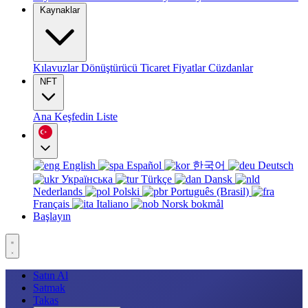
Kaynaklar
Kılavuzlar
Dönüştürücü
Ticaret
Fiyatlar
Cüzdanlar
NFT
Ana
Keşfedin
Liste
English
Español
한국어
Deutsch
Українська
Türkçe
Dansk
Nederlands
Polski
Português (Brasil)
Français
Italiano
Norsk bokmål
Başlayın
Satın Al
Satmak
Takas