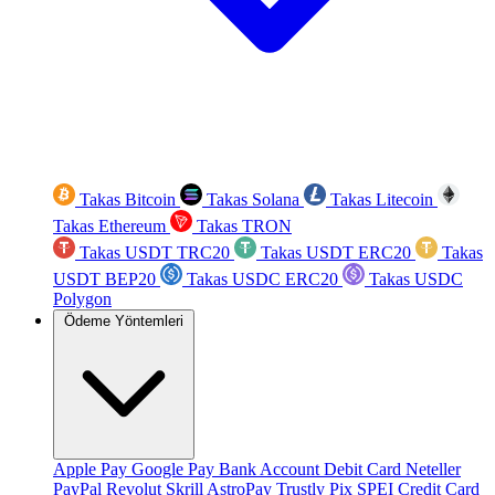
Takas Bitcoin
Takas Solana
Takas Litecoin
Takas Ethereum
Takas TRON
Takas USDT TRC20
Takas USDT ERC20
Takas
USDT BEP20
Takas USDC ERC20
Takas USDC
Polygon
Ödeme Yöntemleri
Apple Pay
Google Pay
Bank Account
Debit Card
Neteller
PayPal
Revolut
Skrill
AstroPay
Trustly
Pix
SPEI
Credit Card