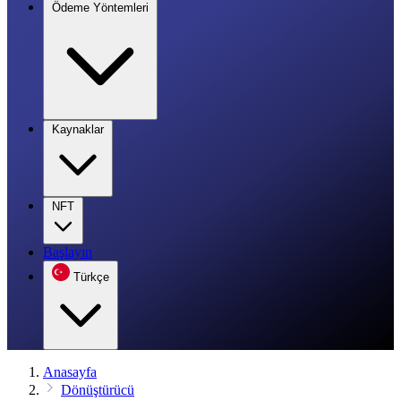
Ödeme Yöntemleri
Kaynaklar
NFT
Başlayın
Türkçe
Anasayfa
Dönüştürücü