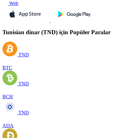
Web
Tunisian dinar (TND) için Popüler Paralar
TND
BTC
TND
BCH
TND
ADA