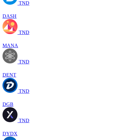
TND
DASH
TND
MANA
TND
DENT
TND
DGB
TND
DYDX