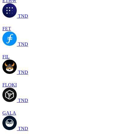
ETHW
TND
FET
TND
FIL
TND
FLOKI
TND
GALA
TND