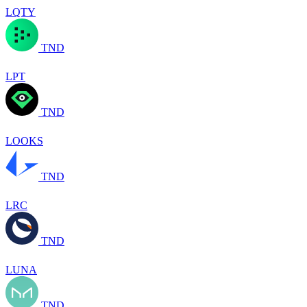
LQTY
TND
LPT
TND
LOOKS
TND
LRC
TND
LUNA
TND