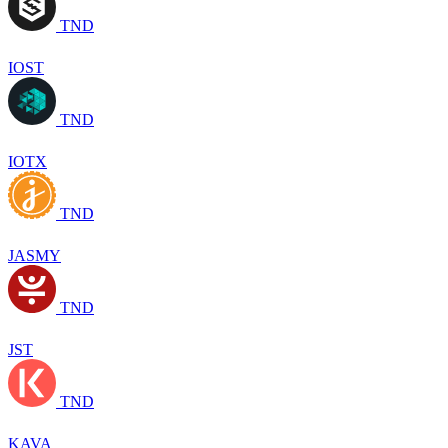
TND
IOST
TND
IOTX
TND
JASMY
TND
JST
TND
KAVA