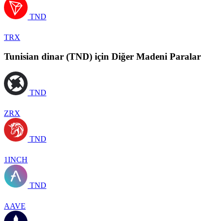
TND
TRX
Tunisian dinar (TND) için Diğer Madeni Paralar
TND
ZRX
TND
1INCH
TND
AAVE