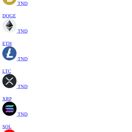
TND
DOGE
TND
ETH
TND
LTC
TND
XRP
TND
SOL