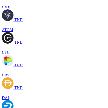
CVX
TND
ATOM
TND
CTC
TND
CRV
TND
DAI