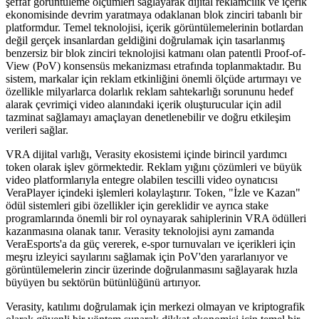
şeffaf görüntüleme ölçümleri sağlayarak dijital reklamcılık ve içerik
ekonomisinde devrim yaratmaya odaklanan blok zinciri tabanlı bir
platformdur. Temel teknolojisi, içerik görüntülemelerinin botlardan
değil gerçek insanlardan geldiğini doğrulamak için tasarlanmış
benzersiz bir blok zinciri teknolojisi katmanı olan patentli Proof-of-
View (PoV) konsensüs mekanizması etrafında toplanmaktadır. Bu
sistem, markalar için reklam etkinliğini önemli ölçüde artırmayı ve
özellikle milyarlarca dolarlık reklam sahtekarlığı sorununu hedef
alarak çevrimiçi video alanındaki içerik oluşturucular için adil
tazminat sağlamayı amaçlayan denetlenebilir ve doğru etkileşim
verileri sağlar.
VRA dijital varlığı, Verasity ekosistemi içinde birincil yardımcı
token olarak işlev görmektedir. Reklam yığını çözümleri ve büyük
video platformlarıyla entegre olabilen tescilli video oynatıcısı
VeraPlayer içindeki işlemleri kolaylaştırır. Token, "İzle ve Kazan"
ödül sistemleri gibi özellikler için gereklidir ve ayrıca stake
programlarında önemli bir rol oynayarak sahiplerinin VRA ödülleri
kazanmasına olanak tanır. Verasity teknolojisi aynı zamanda
VeraEsports'a da güç vererek, e-spor turnuvaları ve içerikleri için
meşru izleyici sayılarını sağlamak için PoV'den yararlanıyor ve
görüntülemelerin zincir üzerinde doğrulanmasını sağlayarak hızla
büyüyen bu sektörün bütünlüğünü artırıyor.
Verasity, katılımı doğrulamak için merkezi olmayan ve kriptografik