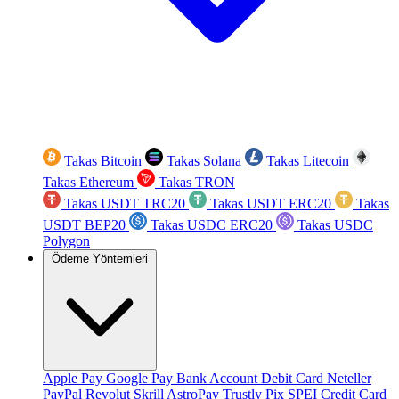
Takas Bitcoin
Takas Solana
Takas Litecoin
Takas Ethereum
Takas TRON
Takas USDT TRC20
Takas USDT ERC20
Takas
USDT BEP20
Takas USDC ERC20
Takas USDC
Polygon
Ödeme Yöntemleri
Apple Pay
Google Pay
Bank Account
Debit Card
Neteller
PayPal
Revolut
Skrill
AstroPay
Trustly
Pix
SPEI
Credit Card