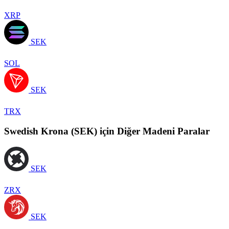
XRP
SEK
SOL
SEK
TRX
Swedish Krona (SEK) için Diğer Madeni Paralar
SEK
ZRX
SEK