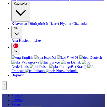
Kaynaklar
Kılavuzlar
Dönüştürücü
Ticaret
Fiyatlar
Cüzdanlar
NFT
Ana
Keşfedin
Liste
English
Español
한국어
Deutsch
Українська
Türkçe
Dansk
Nederlands
Polski
Português (Brasil)
Français
Italiano
Norsk bokmål
Başlayın
Satın Al
Satmak
Takas