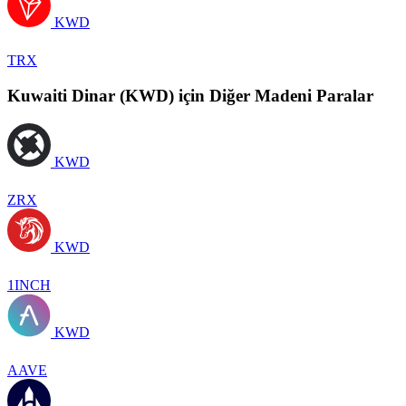
KWD
TRX
Kuwaiti Dinar (KWD) için Diğer Madeni Paralar
KWD
ZRX
KWD
1INCH
KWD
AAVE