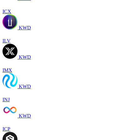
ICX
KWD
ILV
KWD
IMX
KWD
INJ
KWD
ICP