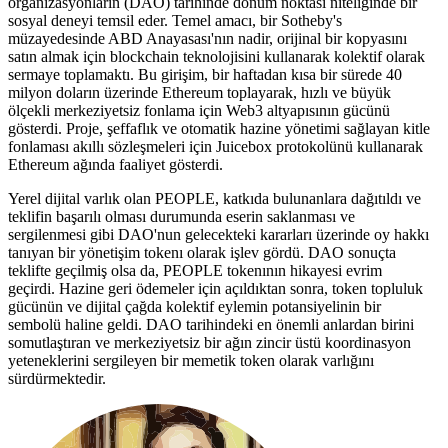
organizasyonların (DAO) tarihinde dönüm noktası niteliğinde bir
sosyal deneyi temsil eder. Temel amacı, bir Sotheby's
müzayedesinde ABD Anayasası'nın nadir, orijinal bir kopyasını
satın almak için blockchain teknolojisini kullanarak kolektif olarak
sermaye toplamaktı. Bu girişim, bir haftadan kısa bir sürede 40
milyon doların üzerinde Ethereum toplayarak, hızlı ve büyük
ölçekli merkeziyetsiz fonlama için Web3 altyapısının gücünü
gösterdi. Proje, şeffaflık ve otomatik hazine yönetimi sağlayan kitle
fonlaması akıllı sözleşmeleri için Juicebox protokolünü kullanarak
Ethereum ağında faaliyet gösterdi.
Yerel dijital varlık olan PEOPLE, katkıda bulunanlara dağıtıldı ve
teklifin başarılı olması durumunda eserin saklanması ve
sergilenmesi gibi DAO'nun gelecekteki kararları üzerinde oy hakkı
tanıyan bir yönetişim tokenı olarak işlev gördü. DAO sonuçta
teklifte geçilmiş olsa da, PEOPLE tokenının hikayesi evrim
geçirdi. Hazine geri ödemeler için açıldıktan sonra, token topluluk
gücünün ve dijital çağda kolektif eylemin potansiyelinin bir
sembolü haline geldi. DAO tarihindeki en önemli anlardan birini
somutlaştıran ve merkeziyetsiz bir ağın zincir üstü koordinasyon
yeteneklerini sergileyen bir memetik token olarak varlığını
sürdürmektedir.