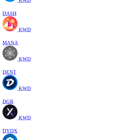
KWD
DASH
KWD
MANA
KWD
DENT
KWD
DGB
KWD
DYDX