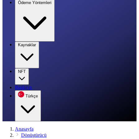
Ödeme Yöntemleri
Kaynaklar
NFT
Başlayın
Türkçe
Anasayfa
Dönüştürücü