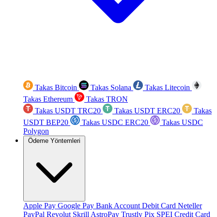
Takas Bitcoin
Takas Solana
Takas Litecoin
Takas Ethereum
Takas TRON
Takas USDT TRC20
Takas USDT ERC20
Takas
USDT BEP20
Takas USDC ERC20
Takas USDC
Polygon
Ödeme Yöntemleri
Apple Pay
Google Pay
Bank Account
Debit Card
Neteller
PayPal
Revolut
Skrill
AstroPay
Trustly
Pix
SPEI
Credit Card