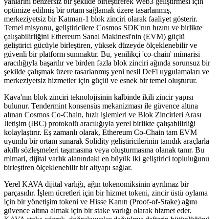
yanlarını benzersiz bir şekilde birleştirerek Web3 geliştirmesi için
optimize edilmiş bir ortam sağlamak üzere tasarlanmış,
merkeziyetsiz bir Katman-1 blok zinciri olarak faaliyet gösterir.
Temel misyonu, geliştiricilere Cosmos SDK'nın hızını ve birlikte
çalışabilirliğini Ethereum Sanal Makinesi'nin (EVM) güçlü
geliştirici gücüyle birleştiren, yüksek düzeyde ölçeklenebilir ve
güvenli bir platform sunmaktır. Bu, yenilikçi 'co-chain' mimarisi
aracılığıyla başarılır ve birden fazla blok zinciri ağında sorunsuz bir
şekilde çalışmak üzere tasarlanmış yeni nesil DeFi uygulamaları ve
merkeziyetsiz hizmetler için güçlü ve esnek bir temel oluşturur.
Kava'nın blok zinciri teknolojisinin kalbinde ikili zincir yapısı
bulunur. Tendermint konsensüs mekanizması ile güvence altına
alınan Cosmos Co-Chain, hızlı işlemleri ve Blok Zincirleri Arası
İletişim (IBC) protokolü aracılığıyla yerel birlikte çalışabilirliği
kolaylaştırır. Eş zamanlı olarak, Ethereum Co-Chain tam EVM
uyumlu bir ortam sunarak Solidity geliştiricilerinin tanıdık araçlarla
akıllı sözleşmeleri taşımasına veya oluşturmasına olanak tanır. Bu
mimari, dijital varlık alanındaki en büyük iki geliştirici topluluğunu
birleştiren ölçeklenebilir bir altyapı sağlar.
Yerel KAVA dijital varlığı, ağın tokenomiksinin ayrılmaz bir
parçasıdır. İşlem ücretleri için bir hizmet tokeni, zincir üstü oylama
için bir yönetişim tokeni ve Hisse Kanıtı (Proof-of-Stake) ağını
güvence altına almak için bir stake varlığı olarak hizmet eder.