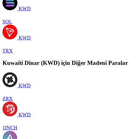
KWD
SOL
KWD
TRX
Kuwaiti Dinar (KWD) için Diğer Madeni Paralar
KWD
ZRX
KWD
1INCH