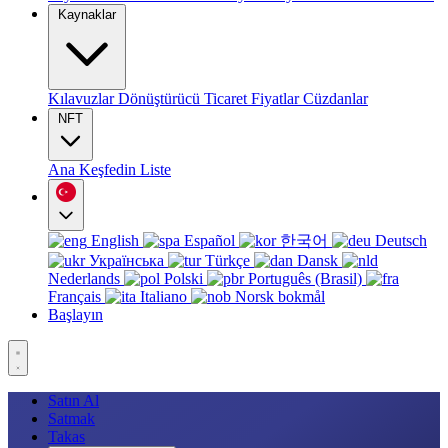
Kaynaklar
Kılavuzlar
Dönüştürücü
Ticaret
Fiyatlar
Cüzdanlar
NFT
Ana
Keşfedin
Liste
English
Español
한국어
Deutsch
Українська
Türkçe
Dansk
Nederlands
Polski
Português (Brasil)
Français
Italiano
Norsk bokmål
Başlayın
Satın Al
Satmak
Takas