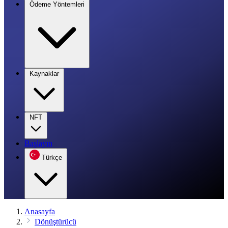
Ödeme Yöntemleri
Kaynaklar
NFT
Başlayın
Türkçe
Anasayfa
Dönüştürücü