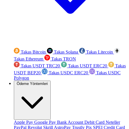
Takas Bitcoin
Takas Solana
Takas Litecoin
Takas Ethereum
Takas TRON
Takas USDT TRC20
Takas USDT ERC20
Takas
USDT BEP20
Takas USDC ERC20
Takas USDC
Polygon
Ödeme Yöntemleri
Apple Pay
Google Pay
Bank Account
Debit Card
Neteller
PayPal
Revolut
Skrill
AstroPay
Trustly
Pix
SPEI
Credit Card