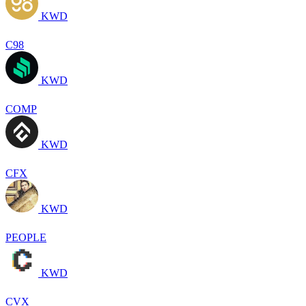
KWD
C98
KWD
COMP
KWD
CFX
KWD
PEOPLE
KWD
CVX