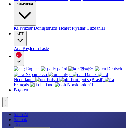
Kaynaklar
Kılavuzlar
Dönüştürücü
Ticaret
Fiyatlar
Cüzdanlar
NFT
Ana
Keşfedin
Liste
English
Español
한국어
Deutsch
Українська
Türkçe
Dansk
Nederlands
Polski
Português (Brasil)
Français
Italiano
Norsk bokmål
Başlayın
Satın Al
Satmak
Takas