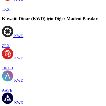
TRX
Kuwaiti Dinar (KWD) için Diğer Madeni Paralar
KWD
ZRX
KWD
1INCH
KWD
AAVE
KWD