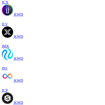
ICX
KWD
ILV
KWD
IMX
KWD
INJ
KWD
ICP
KWD