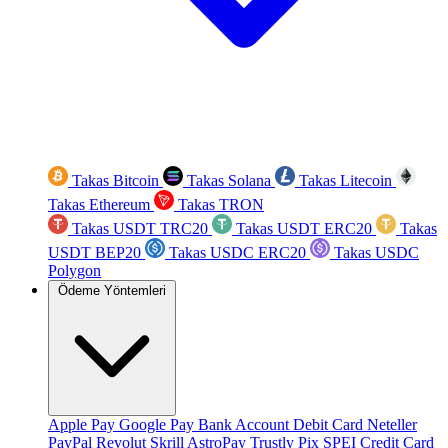
Takas Bitcoin
Takas Solana
Takas Litecoin
Takas Ethereum
Takas TRON
Takas USDT TRC20
Takas USDT ERC20
Takas
USDT BEP20
Takas USDC ERC20
Takas USDC
Polygon
Ödeme Yöntemleri
Apple Pay
Google Pay
Bank Account
Debit Card
Neteller
PayPal
Revolut
Skrill
AstroPay
Trustly
Pix
SPEI
Credit Card