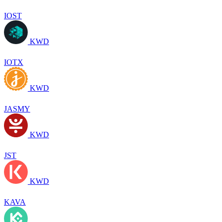
IOST
KWD
IOTX
KWD
JASMY
KWD
JST
KWD
KAVA