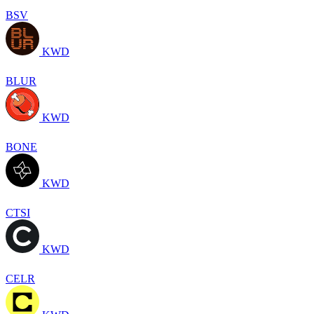
BSV
KWD
BLUR
KWD
BONE
KWD
CTSI
KWD
CELR