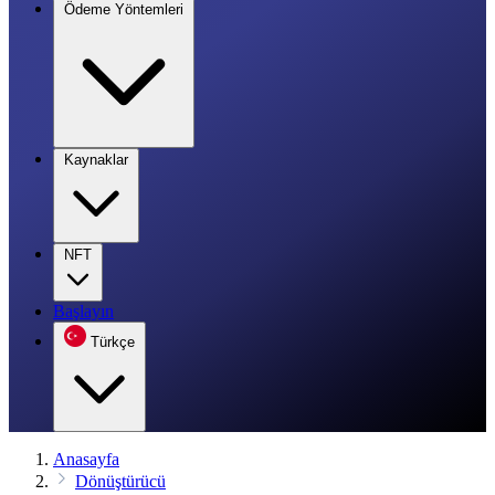
Ödeme Yöntemleri
Kaynaklar
NFT
Başlayın
Türkçe
Anasayfa
Dönüştürücü