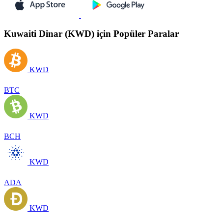
Kuwaiti Dinar (KWD) için Popüler Paralar
KWD
BTC
KWD
BCH
KWD
ADA
KWD