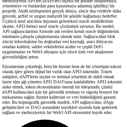
merkeziyetsiz API'leri (dAPI'ler) ölçekli bir şekilde oluşturmaya,
yönetmeye ve bunlardan para kazanmaya adanmış işbirlikçi bir
projedir. Akıllı sözleşmeleri gerçek dünya, zincir dışı verilerle daha
güvenli, şeffaf ve uygun maliyetli bir şekilde bağlamayı hedefler.
Üçüncü taraf aracılara dayanan geleneksel oracle modellerinin
aksine, API3 birinci taraf oracle çözümünü savunur. Bu model,
API sağlayıcılarının Airnode adı verilen kendi oracle düğümlerini
minimum çabayla çalıştırmasına olanak tanır. Sağlayıcıdan blok
zinciri teknolojisine bu doğrudan veri kaynağı, aracı ihtiyacını
ortadan kaldırır, saldırı vektörlerini azaltır ve çeşitli DeFi
uygulamaları ve Web3 altyapısı için zincir üstü veri akışlarının
güvenilirliğini artırır.
Ekosistemin çekirdeği, hem bir hizmet hem de bir yönetişim tokeni
olarak işlev gören dijital bir varlık olan API3 tokenidir. Token
sahipleri, dAPI'lerin seçimi ve teminat yönetimi de dahil olmak
üzere tüm ağı yöneten API3 DAO'suna katılabilirler. API3 tokenini
stake etmek, token ekonomisinin önemli bir bileşenidir, çünkü
dAPI kullanıcıları için bir güvenlik teminatı ve sigorta benzeri bir
mekanizma sağlar, hizmet kalitesini ve veri bütünlüğünü garanti
eder. Bu kriptografik güvenlik modeli, API sağlayıcıları, dApp
geliştiricileri ve DAO arasındaki teşvikleri uyumlu hale getirerek
sağlam ve merkeziyetsiz bir Web3 API ekonomisi teşvik eder.