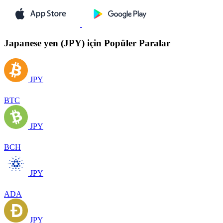
Japanese yen (JPY) için Popüler Paralar
JPY
BTC
JPY
BCH
JPY
ADA
JPY