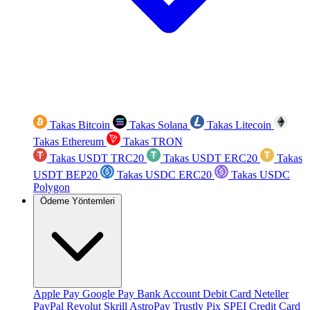
Takas Bitcoin
Takas Solana
Takas Litecoin
Takas Ethereum
Takas TRON
Takas USDT TRC20
Takas USDT ERC20
Takas
USDT BEP20
Takas USDC ERC20
Takas USDC
Polygon
Ödeme Yöntemleri
Apple Pay
Google Pay
Bank Account
Debit Card
Neteller
PayPal
Revolut
Skrill
AstroPay
Trustly
Pix
SPEI
Credit Card