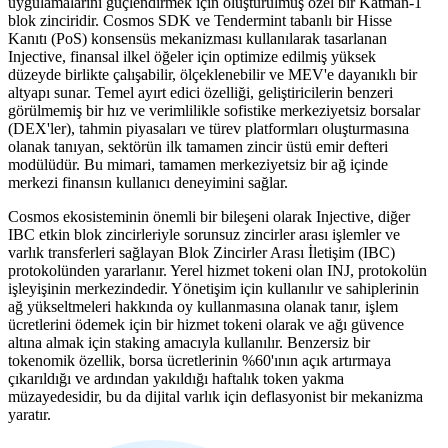
uygulamalarını güçlendirmek için oluşturulmuş özel bir Katman-1
blok zinciridir. Cosmos SDK ve Tendermint tabanlı bir Hisse
Kanıtı (PoS) konsensüs mekanizması kullanılarak tasarlanan
Injective, finansal ilkel öğeler için optimize edilmiş yüksek
düzeyde birlikte çalışabilir, ölçeklenebilir ve MEV'e dayanıklı bir
altyapı sunar. Temel ayırt edici özelliği, geliştiricilerin benzeri
görülmemiş bir hız ve verimlilikle sofistike merkeziyetsiz borsalar
(DEX'ler), tahmin piyasaları ve türev platformları oluşturmasına
olanak tanıyan, sektörün ilk tamamen zincir üstü emir defteri
modülüdür. Bu mimari, tamamen merkeziyetsiz bir ağ içinde
merkezi finansın kullanıcı deneyimini sağlar.
Cosmos ekosisteminin önemli bir bileşeni olarak Injective, diğer
IBC etkin blok zincirleriyle sorunsuz zincirler arası işlemler ve
varlık transferleri sağlayan Blok Zincirler Arası İletişim (IBC)
protokolünden yararlanır. Yerel hizmet tokeni olan INJ, protokolün
işleyişinin merkezindedir. Yönetişim için kullanılır ve sahiplerinin
ağ yükseltmeleri hakkında oy kullanmasına olanak tanır, işlem
ücretlerini ödemek için bir hizmet tokeni olarak ve ağı güvence
altına almak için staking amacıyla kullanılır. Benzersiz bir
tokenomik özellik, borsa ücretlerinin %60'ının açık artırmaya
çıkarıldığı ve ardından yakıldığı haftalık token yakma
müzayedesidir, bu da dijital varlık için deflasyonist bir mekanizma
yaratır.