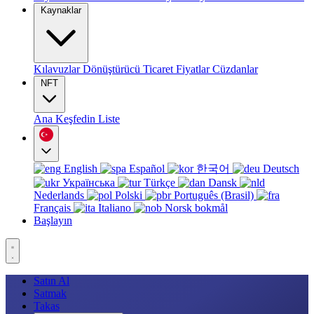
Kaynaklar
Kılavuzlar
Dönüştürücü
Ticaret
Fiyatlar
Cüzdanlar
NFT
Ana
Keşfedin
Liste
English
Español
한국어
Deutsch
Українська
Türkçe
Dansk
Nederlands
Polski
Português (Brasil)
Français
Italiano
Norsk bokmål
Başlayın
Satın Al
Satmak
Takas