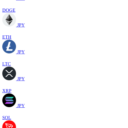
DOGE
JPY
ETH
JPY
LTC
JPY
XRP
JPY
SOL