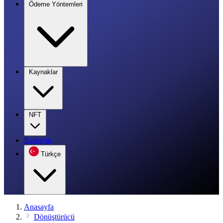
Ödeme Yöntemleri
Kaynaklar
NFT
Başlayın
Türkçe
Anasayfa
Dönüştürücü