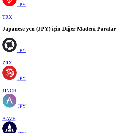
JPY
TRX
Japanese yen (JPY) için Diğer Madeni Paralar
JPY
ZRX
JPY
1INCH
JPY
AAVE