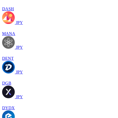
DASH
JPY
MANA
JPY
DENT
JPY
DGB
JPY
DYDX