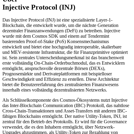
Injective Protocol (INJ)
Das Injective Protocol (INJ) ist eine spezialisierte Layer-1-
Blockchain, die entwickelt wurde, um die nächste Generation
dezentraler Finanzanwendungen (DeFi) zu betreiben. Injective
wurde mit dem Cosmos SDK und einem auf Tendermint
basierenden Proof-of-Stake (PoS) Konsensmechanismus
entwickelt und bietet eine hochgradig interoperable, skalierbare
und MEV-resistente Infrastruktur, die für Finanzprimitive optimiert
ist. Sein zentrales Unterscheidungsmerkmal ist das branchenweit
erste vollständig On-Chain-Orderbuchmodul, das es Entwicklern
ermöglicht, anspruchsvolle dezentrale Börsen (DEXs),
Prognosemärkte und Derivateplattformen mit beispielloser
Geschwindigkeit und Effizienz zu erstellen. Diese Architektur
bietet die Benutzererfahrung des zentralisierten Finanzwesens
innerhalb eines vollständig dezentralisierten Netzwerks.
Als Schlüsselkomponente des Cosmos-Ökosystems nutzt Injective
das Inter-Blockchain Communication (IBC) Protokoll, das nahtlose
Cross-Chain-Transaktionen und Asset-Transfers mit anderen IBC-
fähigen Blockchains ermöglicht. Der native Utility-Token, INJ, ist
zentral für den Betrieb des Protokolls. Er wird für die Governance
verwendet, die es den Inhabern ermöglicht, über Netzwerk-
Upgrades abzustimmen, als Utility-Token zur Bezahlung von