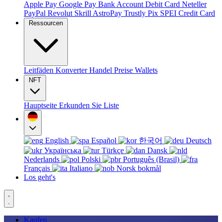
Apple Pay
Google Pay
Bank Account
Debit Card
Neteller
PayPal
Revolut
Skrill
AstroPay
Trustly
Pix
SPEI
Credit Card
Ressourcen
Leitfäden
Konverter
Handel
Preise
Wallets
NFT
Hauptseite
Erkunden Sie
Liste
English
Español
한국어
Deutsch
Українська
Türkçe
Dansk
Nederlands
Polski
Português (Brasil)
Français
Italiano
Norsk bokmål
Los geht's
Kaufen