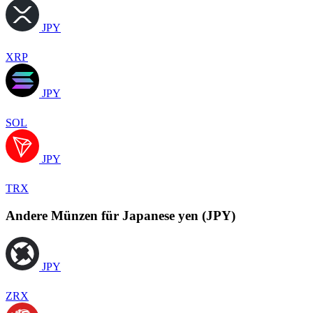
JPY
XRP
JPY
SOL
JPY
TRX
Andere Münzen für Japanese yen (JPY)
JPY
ZRX