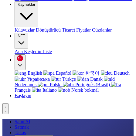
Kaynaklar
Kılavuzlar
Dönüştürücü
Ticaret
Fiyatlar
Cüzdanlar
NFT
Ana
Keşfedin
Liste
English
Español
한국어
Deutsch
Українська
Türkçe
Dansk
Nederlands
Polski
Português (Brasil)
Français
Italiano
Norsk bokmål
Başlayın
Satın Al
Satmak
Takas