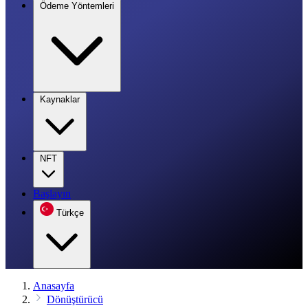
Ödeme Yöntemleri
Kaynaklar
NFT
Başlayın
Türkçe
Anasayfa
Dönüştürücü