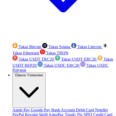
Takas Bitcoin
Takas Solana
Takas Litecoin
Takas Ethereum
Takas TRON
Takas USDT TRC20
Takas USDT ERC20
Takas
USDT BEP20
Takas USDC ERC20
Takas USDC
Polygon
Ödeme Yöntemleri
Apple Pay
Google Pay
Bank Account
Debit Card
Neteller
PayPal
Revolut
Skrill
AstroPay
Trustly
Pix
SPEI
Credit Card