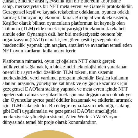
çalışan, zincirler arası işlevsellik için bir Ethereum köprüsüne
sahip, merkeziyetsiz bir NFT meta evreni ve GameFi protokolüdür.
Gezegensel keşif ve kaynak rekabetine odaklanan, oyuncu odaklı
karmaşık bir oyun içi ekonomi kurar. Bu dijital varlık ekosistemi,
Kaşifler olarak bilinen oyuncuların platformun kıt kaynağı olan
Trilium'u (TLM) elde etmek için yarıştığı bir ekonomik rekabeti
simüle eder. Oynanışın özü, her biri merkeziyetsiz otonom bir
organizasyon (DAO) olarak işlev gören çeşitli gezegenlerde
'madencilik' yapmak için araçları, arazileri ve avatarları temsil eden
NFT oyun kartlarını kullanmayı içerir.
Platformun mimarisi, oyun içi öğelerin NFT olarak gerçek
mülkiyetini sağlamak için blok zinciri teknolojisinden yararlanan
önemli bir ayırt edici özelliktir. TLM tokeni, tüm sistemin
merkezindeki yerel yardımcı program tokenidir. Başlıca kullanım
alanları arasında, yönetişime katılmak ve oy gücü kazanmak için
gezegensel DAO'lara staking yapmak ve meta evren içinde NFT
öğeleri satın almak ve yükseltmek için ana değişim aracı olmak yer
alır. Oyuncular ayrıca pasif ödüller kazanmak ve etkilerini artırmak
için TLM stake ederler. Bu entegre oyna-kazan mekaniği, staking
gibi DeFi uygulamaları ve gezegensel DAO'lar aracılığıyla
merkeziyetsiz yönetişim sistemi, Alien Worlds'ü Web3 oyun
dünyasında temel bir proje olarak konumlandırır.