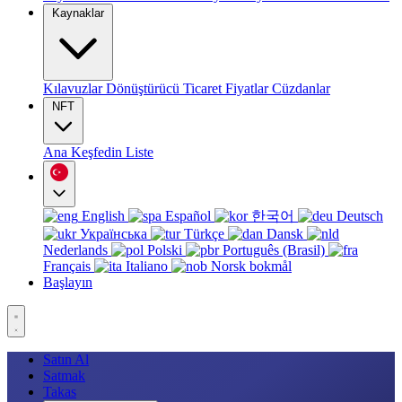
Kaynaklar
Kılavuzlar
Dönüştürücü
Ticaret
Fiyatlar
Cüzdanlar
NFT
Ana
Keşfedin
Liste
English
Español
한국어
Deutsch
Українська
Türkçe
Dansk
Nederlands
Polski
Português (Brasil)
Français
Italiano
Norsk bokmål
Başlayın
Satın Al
Satmak
Takas