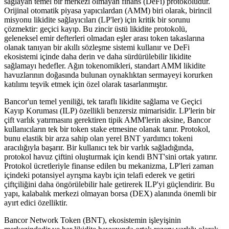
sağlayan temel bir merkezi olmayan finans (DeFi) protokolüdür.
Orijinal otomatik piyasa yapıcılardan (AMM) biri olarak, birincil
misyonu likidite sağlayıcıları (LP'ler) için kritik bir sorunu
çözmektir: geçici kayıp. Bu zincir üstü likidite protokolü,
geleneksel emir defterleri olmadan eşler arası token takaslarına
olanak tanıyan bir akıllı sözleşme sistemi kullanır ve DeFi
ekosistemi içinde daha derin ve daha sürdürülebilir likidite
sağlamayı hedefler. Ağın tokenomikleri, standart AMM likidite
havuzlarının doğasında bulunan oynaklıktan sermayeyi korurken
katılımı teşvik etmek için özel olarak tasarlanmıştır.
Bancor'un temel yeniliği, tek taraflı likidite sağlama ve Geçici
Kayıp Koruması (ILP) özellikli benzersiz mimarisidir. LP'lerin bir
çift varlık yatırmasını gerektiren tipik AMM'lerin aksine, Bancor
kullanıcıların tek bir token stake etmesine olanak tanır. Protokol,
bunu elastik bir arza sahip olan yerel BNT yardımcı tokeni
aracılığıyla başarır. Bir kullanıcı tek bir varlık sağladığında,
protokol havuz çiftini oluşturmak için kendi BNT'sini ortak yatırır.
Protokol ücretleriyle finanse edilen bu mekanizma, LP'leri zaman
içindeki potansiyel ayrışma kaybı için telafi ederek ve getiri
çiftçiliğini daha öngörülebilir hale getirerek ILP'yi güçlendirir. Bu
yapı, kalabalık merkezi olmayan borsa (DEX) alanında önemli bir
ayırt edici özelliktir.
Bancor Network Token (BNT), ekosistemin işleyişinin