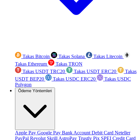
Takas Bitcoin
Takas Solana
Takas Litecoin
Takas Ethereum
Takas TRON
Takas USDT TRC20
Takas USDT ERC20
Takas
USDT BEP20
Takas USDC ERC20
Takas USDC
Polygon
Ödeme Yöntemleri
Apple Pay
Google Pay
Bank Account
Debit Card
Neteller
PayPal
Revolut
Skrill
AstroPay
Trustly
Pix
SPEI
Credit Card