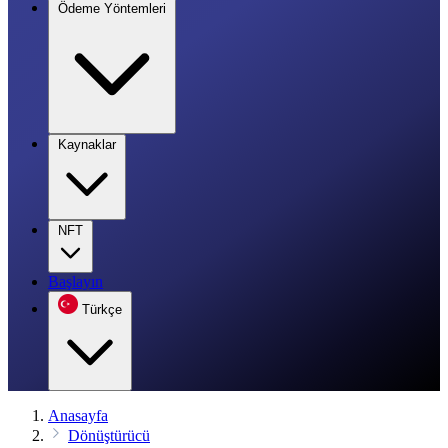
Ödeme Yöntemleri
Kaynaklar
NFT
Başlayın
Türkçe
Anasayfa
Dönüştürücü