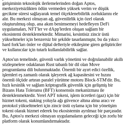
girişiminin teknolojik ilerlemelerinden doğan Aptos,
merkeziyetsizlikten ödün vermeden yüksek verim ve düşük
gecikme süresi sağlayarak temel ölçeklenebilirlik zorluklarını ele
alır. Bu merkezi olmayan ağ, güvenilirlik için özel olarak
oluşturulmuş olup, ana akım benimsemeyi hedefleyen DeFi
uygulamaları, NFT'ler ve dApp'lerden oluşan sağlam bir
ekosistemi desteklemektedir. Mimarisi, kesintisiz zincir üstü
yükseltmeler için benzersiz bir şekilde tasarlanmıştır, bu da yıkıcı
hard fork'ları önler ve dijital defteriyle etkileşime giren geliştiriciler
ve kullanıcılar için tutarlı kullanılabilirlik sağlar.
Aptos'un temelinde, güvenli varlık yönetimi ve doğrulanabilir akıllı
sözleşmelere odaklanan Rust tabanlı bir dil olan Move
programlama dili bulunmaktadır. Önemli bir ayırt edici özellik,
işlemleri eş zamanlı olarak işleyerek ağ kapasitesini ve hızını
önemli ölçüde artıran paralel yürütme motoru Block-STM'dir. Bu,
hızlı kesinlik ve sağlam kriptografik güvenlik için gelişmiş bir
Bizans Hata Toleransı (BFT) konsensüs mekanizması ile
desteklenmektedir. Yerel APT tokeni, işlem ücretleri (gaz) için bir
hizmet tokeni, staking yoluyla ağı güvence altına alma aracı ve
protokol yükseltmeleri için zincir üstü oylama için bir yönetişim
tokeni olarak hizmet ederek bu ekosistemin ayrılmaz bir parçasıdır.
Bu, Aptos'u merkezi olmayan uygulamaların geleceği için zorlu bir
platform olarak konumlandırmaktadır.