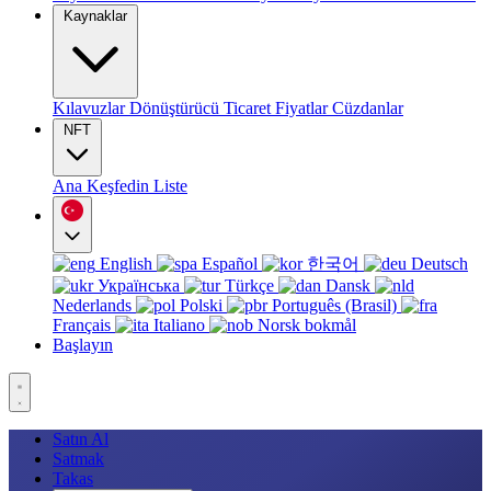
Kaynaklar
Kılavuzlar
Dönüştürücü
Ticaret
Fiyatlar
Cüzdanlar
NFT
Ana
Keşfedin
Liste
English
Español
한국어
Deutsch
Українська
Türkçe
Dansk
Nederlands
Polski
Português (Brasil)
Français
Italiano
Norsk bokmål
Başlayın
Satın Al
Satmak
Takas