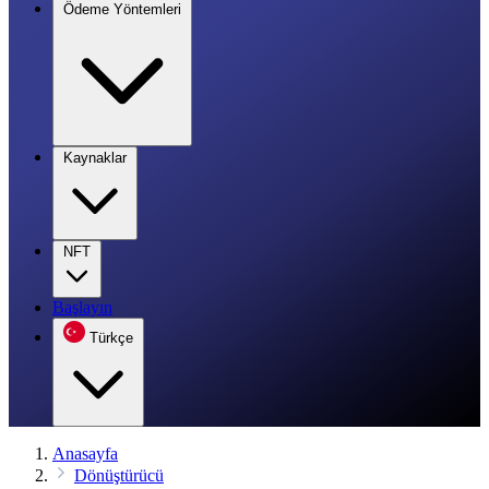
Ödeme Yöntemleri
Kaynaklar
NFT
Başlayın
Türkçe
Anasayfa
Dönüştürücü