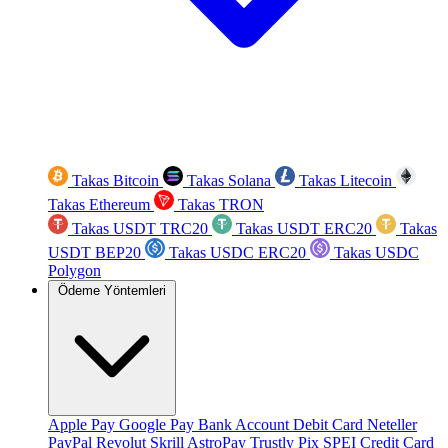
Takas Bitcoin
Takas Solana
Takas Litecoin
Takas Ethereum
Takas TRON
Takas USDT TRC20
Takas USDT ERC20
Takas
USDT BEP20
Takas USDC ERC20
Takas USDC
Polygon
Ödeme Yöntemleri
Apple Pay
Google Pay
Bank Account
Debit Card
Neteller
PayPal
Revolut
Skrill
AstroPay
Trustly
Pix
SPEI
Credit Card