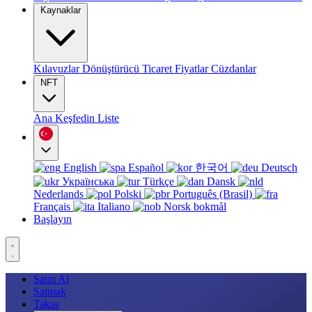
Kaynaklar
Kılavuzlar
Dönüştürücü
Ticaret
Fiyatlar
Cüzdanlar
NFT
Ana
Keşfedin
Liste
English
Español
한국어
Deutsch
Українська
Türkçe
Dansk
Nederlands
Polski
Português (Brasil)
Français
Italiano
Norsk bokmål
Başlayın
Satın Al
Satmak
Takas