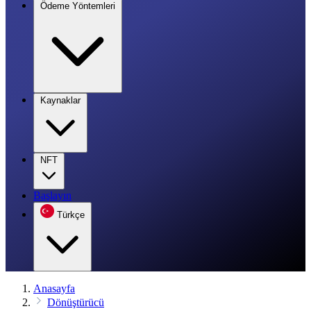
Ödeme Yöntemleri
Kaynaklar
NFT
Başlayın
Türkçe
Anasayfa
Dönüştürücü