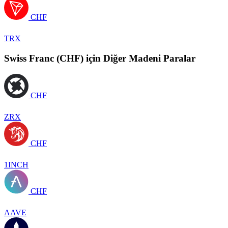
CHF
TRX
Swiss Franc (CHF) için Diğer Madeni Paralar
CHF
ZRX
CHF
1INCH
CHF
AAVE