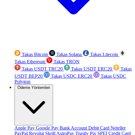
Takas Bitcoin
Takas Solana
Takas Litecoin
Takas Ethereum
Takas TRON
Takas USDT TRC20
Takas USDT ERC20
Takas
USDT BEP20
Takas USDC ERC20
Takas USDC
Polygon
Ödeme Yöntemleri
Apple Pay
Google Pay
Bank Account
Debit Card
Neteller
PayPal
Revolut
Skrill
AstroPay
Trustly
Pix
SPEI
Credit Card