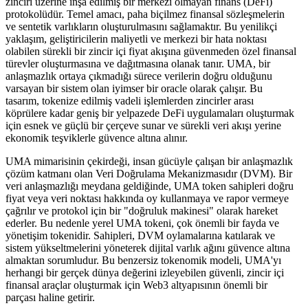
zinciri üzerine inşa edilmiş bir merkezi olmayan finans (DeFi)
protokolüdür. Temel amacı, paha biçilmez finansal sözleşmelerin
ve sentetik varlıkların oluşturulmasını sağlamaktır. Bu yenilikçi
yaklaşım, geliştiricilerin maliyetli ve merkezi bir hata noktası
olabilen sürekli bir zincir içi fiyat akışına güvenmeden özel finansal
türevler oluşturmasına ve dağıtmasına olanak tanır. UMA, bir
anlaşmazlık ortaya çıkmadığı sürece verilerin doğru olduğunu
varsayan bir sistem olan iyimser bir oracle olarak çalışır. Bu
tasarım, tokenize edilmiş vadeli işlemlerden zincirler arası
köprülere kadar geniş bir yelpazede DeFi uygulamaları oluşturmak
için esnek ve güçlü bir çerçeve sunar ve sürekli veri akışı yerine
ekonomik teşviklerle güvence altına alınır.
UMA mimarisinin çekirdeği, insan gücüyle çalışan bir anlaşmazlık
çözüm katmanı olan Veri Doğrulama Mekanizmasıdır (DVM). Bir
veri anlaşmazlığı meydana geldiğinde, UMA token sahipleri doğru
fiyat veya veri noktası hakkında oy kullanmaya ve rapor vermeye
çağrılır ve protokol için bir "doğruluk makinesi" olarak hareket
ederler. Bu nedenle yerel UMA tokeni, çok önemli bir fayda ve
yönetişim tokenidir. Sahipleri, DVM oylamalarına katılarak ve
sistem yükseltmelerini yöneterek dijital varlık ağını güvence altına
almaktan sorumludur. Bu benzersiz tokenomik modeli, UMA'yı
herhangi bir gerçek dünya değerini izleyebilen güvenli, zincir içi
finansal araçlar oluşturmak için Web3 altyapısının önemli bir
parçası haline getirir.