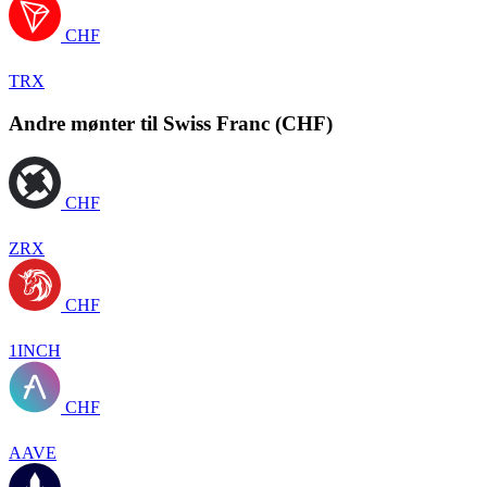
CHF
TRX
Andre mønter til Swiss Franc (CHF)
CHF
ZRX
CHF
1INCH
CHF
AAVE