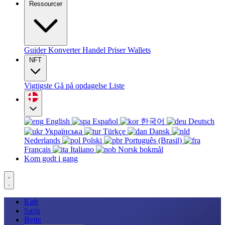
Ressourcer
Guider
Konverter
Handel
Priser
Wallets
NFT
Vigtigste
Gå på opdagelse
Liste
English
Español
한국어
Deutsch
Українська
Türkçe
Dansk
Nederlands
Polski
Português (Brasil)
Français
Italiano
Norsk bokmål
Kom godt i gang
Køb
Sælg
Bytte