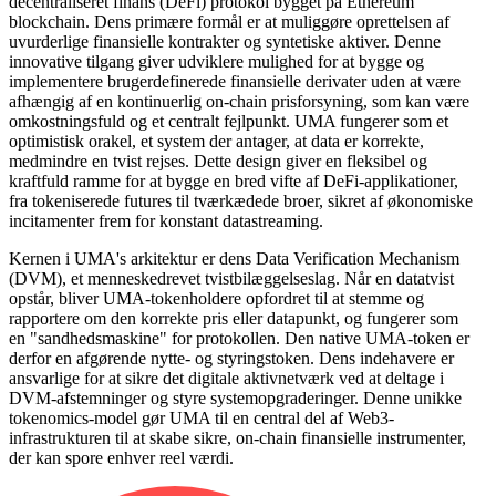
decentraliseret finans (DeFi) protokol bygget på Ethereum
blockchain. Dens primære formål er at muliggøre oprettelsen af
uvurderlige finansielle kontrakter og syntetiske aktiver. Denne
innovative tilgang giver udviklere mulighed for at bygge og
implementere brugerdefinerede finansielle derivater uden at være
afhængig af en kontinuerlig on-chain prisforsyning, som kan være
omkostningsfuld og et centralt fejlpunkt. UMA fungerer som et
optimistisk orakel, et system der antager, at data er korrekte,
medmindre en tvist rejses. Dette design giver en fleksibel og
kraftfuld ramme for at bygge en bred vifte af DeFi-applikationer,
fra tokeniserede futures til tværkædede broer, sikret af økonomiske
incitamenter frem for konstant datastreaming.
Kernen i UMA's arkitektur er dens Data Verification Mechanism
(DVM), et menneskedrevet tvistbilæggelseslag. Når en datatvist
opstår, bliver UMA-tokenholdere opfordret til at stemme og
rapportere om den korrekte pris eller datapunkt, og fungerer som
en "sandhedsmaskine" for protokollen. Den native UMA-token er
derfor en afgørende nytte- og styringstoken. Dens indehavere er
ansvarlige for at sikre det digitale aktivnetværk ved at deltage i
DVM-afstemninger og styre systemopgraderinger. Denne unikke
tokenomics-model gør UMA til en central del af Web3-
infrastrukturen til at skabe sikre, on-chain finansielle instrumenter,
der kan spore enhver reel værdi.