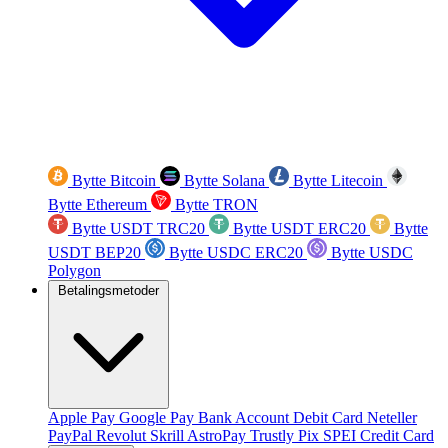
Bytte Bitcoin
Bytte Solana
Bytte Litecoin
Bytte Ethereum
Bytte TRON
Bytte USDT TRC20
Bytte USDT ERC20
Bytte
USDT BEP20
Bytte USDC ERC20
Bytte USDC
Polygon
Betalingsmetoder
Apple Pay
Google Pay
Bank Account
Debit Card
Neteller
PayPal
Revolut
Skrill
AstroPay
Trustly
Pix
SPEI
Credit Card