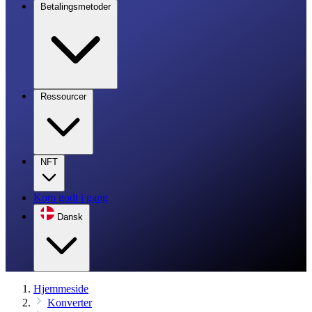
Betalingsmetoder
Ressourcer
NFT
Kom godt i gang
Dansk
Hjemmeside
Konverter