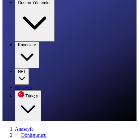
Ödeme Yöntemleri
Kaynaklar
NFT
Başlayın
Türkçe
Anasayfa
Dönüştürücü