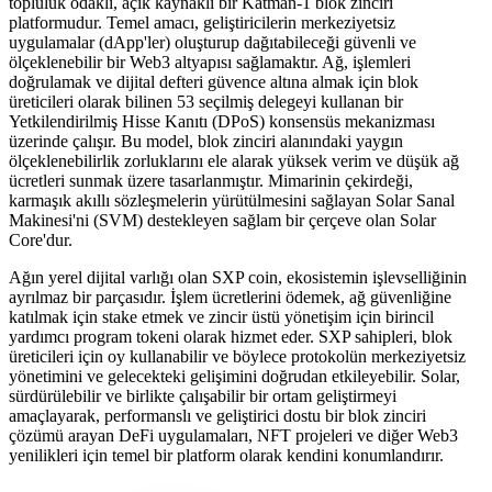
topluluk odaklı, açık kaynaklı bir Katman-1 blok zinciri
platformudur. Temel amacı, geliştiricilerin merkeziyetsiz
uygulamalar (dApp'ler) oluşturup dağıtabileceği güvenli ve
ölçeklenebilir bir Web3 altyapısı sağlamaktır. Ağ, işlemleri
doğrulamak ve dijital defteri güvence altına almak için blok
üreticileri olarak bilinen 53 seçilmiş delegeyi kullanan bir
Yetkilendirilmiş Hisse Kanıtı (DPoS) konsensüs mekanizması
üzerinde çalışır. Bu model, blok zinciri alanındaki yaygın
ölçeklenebilirlik zorluklarını ele alarak yüksek verim ve düşük ağ
ücretleri sunmak üzere tasarlanmıştır. Mimarinin çekirdeği,
karmaşık akıllı sözleşmelerin yürütülmesini sağlayan Solar Sanal
Makinesi'ni (SVM) destekleyen sağlam bir çerçeve olan Solar
Core'dur.
Ağın yerel dijital varlığı olan SXP coin, ekosistemin işlevselliğinin
ayrılmaz bir parçasıdır. İşlem ücretlerini ödemek, ağ güvenliğine
katılmak için stake etmek ve zincir üstü yönetişim için birincil
yardımcı program tokeni olarak hizmet eder. SXP sahipleri, blok
üreticileri için oy kullanabilir ve böylece protokolün merkeziyetsiz
yönetimini ve gelecekteki gelişimini doğrudan etkileyebilir. Solar,
sürdürülebilir ve birlikte çalışabilir bir ortam geliştirmeyi
amaçlayarak, performanslı ve geliştirici dostu bir blok zinciri
çözümü arayan DeFi uygulamaları, NFT projeleri ve diğer Web3
yenilikleri için temel bir platform olarak kendini konumlandırır.