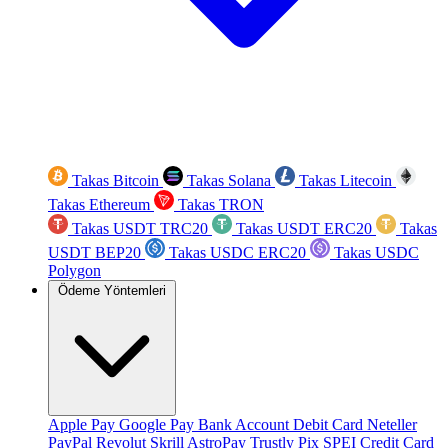
Takas Bitcoin
Takas Solana
Takas Litecoin
Takas Ethereum
Takas TRON
Takas USDT TRC20
Takas USDT ERC20
Takas
USDT BEP20
Takas USDC ERC20
Takas USDC
Polygon
Ödeme Yöntemleri
Apple Pay
Google Pay
Bank Account
Debit Card
Neteller
PayPal
Revolut
Skrill
AstroPay
Trustly
Pix
SPEI
Credit Card