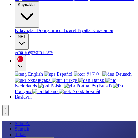
Kaynaklar
Kılavuzlar
Dönüştürücü
Ticaret
Fiyatlar
Cüzdanlar
NFT
Ana
Keşfedin
Liste
English
Español
한국어
Deutsch
Українська
Türkçe
Dansk
Nederlands
Polski
Português (Brasil)
Français
Italiano
Norsk bokmål
Başlayın
Satın Al
Satmak
Takas