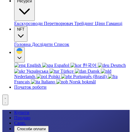
Ресурси
Екскурсоводи
Перетворювач
Трейдинг
Ціни
Гаманці
NFT
Головна
Дослідити
Список
English
Español
한국어
Deutsch
Українська
Türkçe
Dansk
Nederlands
Polski
Português (Brasil)
Français
Italiano
Norsk bokmål
Початок роботи
Купити
Продаю
Своп.
Способи оплати