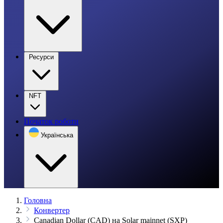
Ресурси
NFT
Початок роботи
Українська
Головна
Конвертер
Canadian Dollar (CAD) на Solar mainnet (SXP)