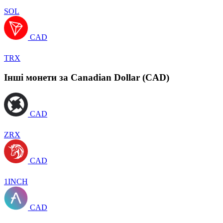
SOL
CAD
TRX
Інші монети за Canadian Dollar (CAD)
CAD
ZRX
CAD
1INCH
CAD