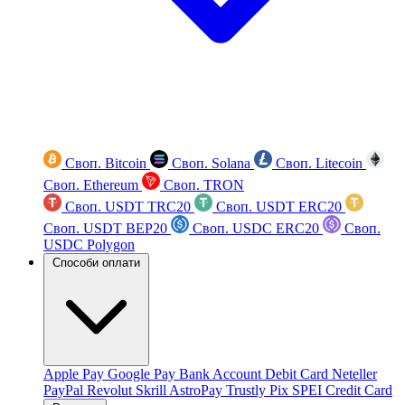
Своп. Bitcoin
Своп. Solana
Своп. Litecoin
Своп. Ethereum
Своп. TRON
Своп. USDT TRC20
Своп. USDT ERC20
Своп. USDT BEP20
Своп. USDC ERC20
Своп.
USDC Polygon
Способи оплати
Apple Pay
Google Pay
Bank Account
Debit Card
Neteller
PayPal
Revolut
Skrill
AstroPay
Trustly
Pix
SPEI
Credit Card