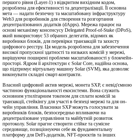
першого рівня (Layer-1) з відкритим вихідним кодом,
розроблена для ефективності та децентралізації. Її основна
мета — надати безпечну та масштабовану інфраструктуру
Web3 для розробників для створення та розгортання
децентралізованих додатків (dApps). Мережа працює на
основі механізму консенсусу Delegated Proof-of-Stake (DPoS),
який використовує 53 обраних делегатів, відомих як
виробники блоків, для перевірки транзакцій та захисту
цифрового реєстру. Ця модель розроблена для забезпечення
високої пропускної здатності та низьких комісій у мережі,
вирішуючи поширені проблеми масштабованості у блокчейн-
просторі. Ядром її архітектури є Solar Core, надійна основа,
що підтримує віртуальну машину Solar (SVM), яка дозволяє
виконувати складні смарт-контракти.
Власний цифровий актив мережі, монета SXP, є невід'ємною
частиною функціональності екосистеми. Вона служить
основним утилітарним токеном для сплати комісій за
транзакції, стейкінгу для участі в безпеці мережі та для он-
чейн управління. Власники SXP можуть голосувати за
виробників блоків, безпосередньо впливаючи на
децентралізоване управління та майбутній розвиток
протоколу. Solar прагне створити стійке та сумісне
середовище, позиціонуючи себе як фундаментальну
платформу для DeFi-додатків, NFT-проєктів та інших