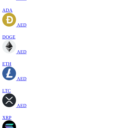
ADA
AED
DOGE
AED
ETH
AED
LTC
AED
XRP