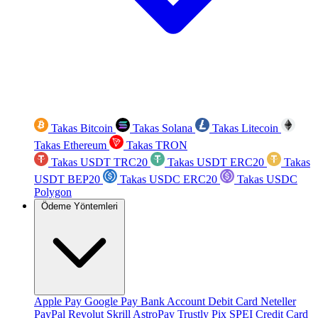
Takas Bitcoin
Takas Solana
Takas Litecoin
Takas Ethereum
Takas TRON
Takas USDT TRC20
Takas USDT ERC20
Takas
USDT BEP20
Takas USDC ERC20
Takas USDC
Polygon
Ödeme Yöntemleri
Apple Pay
Google Pay
Bank Account
Debit Card
Neteller
PayPal
Revolut
Skrill
AstroPay
Trustly
Pix
SPEI
Credit Card