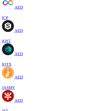
AED
ICP
AED
IOST
AED
IOTX
AED
JASMY
AED
JST