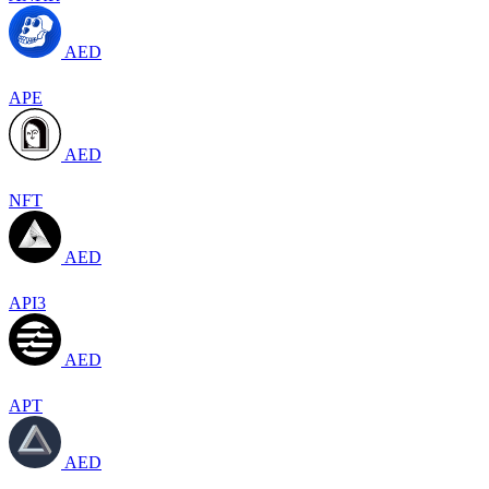
AED
APE
AED
NFT
AED
API3
AED
APT
AED