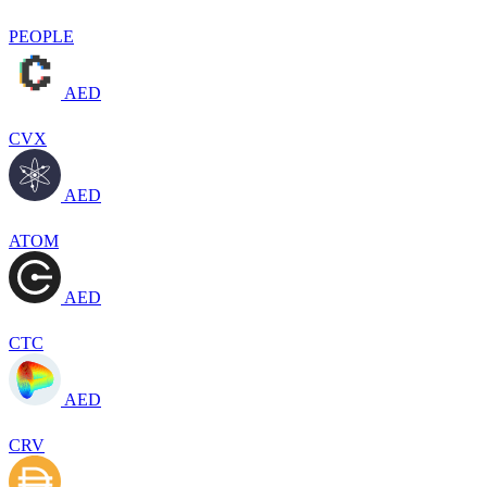
PEOPLE
AED
CVX
AED
ATOM
AED
CTC
AED
CRV