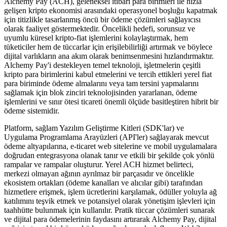
Alchemy Pay (ACH), geleneksel itibari para birimleri ile hızla
gelişen kripto ekonomisi arasındaki operasyonel boşluğu kapatmak
için titizlikle tasarlanmış öncü bir ödeme çözümleri sağlayıcısı
olarak faaliyet göstermektedir. Öncelikli hedefi, sorunsuz ve
uyumlu küresel kripto-fiat işlemlerini kolaylaştırmak, hem
tüketiciler hem de tüccarlar için erişilebilirliği artırmak ve böylece
dijital varlıkların ana akım olarak benimsenmesini hızlandırmaktır.
Alchemy Pay'i destekleyen temel teknoloji, işletmelerin çeşitli
kripto para birimlerini kabul etmelerini ve tercih ettikleri yerel fiat
para biriminde ödeme almalarını veya tam tersini yapmalarını
sağlamak için blok zinciri teknolojisinden yararlanan, ödeme
işlemlerini ve sınır ötesi ticareti önemli ölçüde basitleştiren hibrit bir
ödeme sistemidir.
Platform, sağlam Yazılım Geliştirme Kitleri (SDK'lar) ve
Uygulama Programlama Arayüzleri (API'ler) sağlayarak mevcut
ödeme altyapılarına, e-ticaret web sitelerine ve mobil uygulamalara
doğrudan entegrasyona olanak tanır ve etkili bir şekilde çok yönlü
rampalar ve rampalar oluşturur. Yerel ACH hizmet belirteci,
merkezi olmayan ağının ayrılmaz bir parçasıdır ve öncelikle
ekosistem ortakları (ödeme kanalları ve alıcılar gibi) tarafından
hizmetlere erişmek, işlem ücretlerini karşılamak, ödüller yoluyla ağ
katılımını teşvik etmek ve potansiyel olarak yönetişim işlevleri için
taahhütte bulunmak için kullanılır. Pratik tüccar çözümleri sunarak
ve dijital para ödemelerinin faydasını artırarak Alchemy Pay, dijital