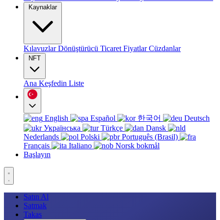
Kaynaklar
Kılavuzlar
Dönüştürücü
Ticaret
Fiyatlar
Cüzdanlar
NFT
Ana
Keşfedin
Liste
English
Español
한국어
Deutsch
Українська
Türkçe
Dansk
Nederlands
Polski
Português (Brasil)
Français
Italiano
Norsk bokmål
Başlayın
Satın Al
Satmak
Takas