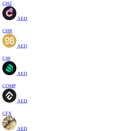
CHZ
AED
CHR
AED
C98
AED
COMP
AED
CFX
AED