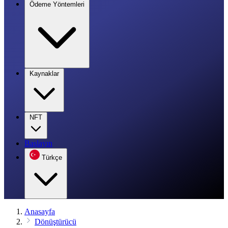
Ödeme Yöntemleri
Kaynaklar
NFT
Başlayın
Türkçe
Anasayfa
Dönüştürücü