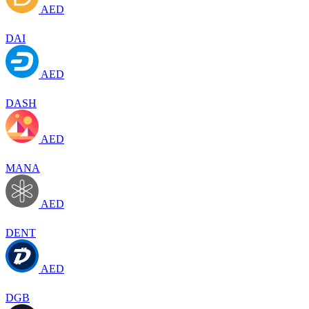
AED
DAI
AED
DASH
AED
MANA
AED
DENT
AED
DGB