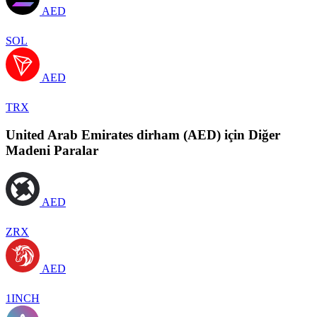
AED
SOL
AED
TRX
United Arab Emirates dirham (AED) için Diğer
Madeni Paralar
AED
ZRX
AED
1INCH