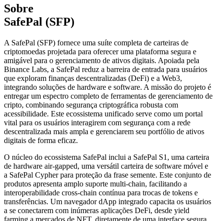
Sobre
SafePal (SFP)
A SafePal (SFP) fornece uma suíte completa de carteiras de
criptomoedas projetada para oferecer uma plataforma segura e
amigável para o gerenciamento de ativos digitais. Apoiada pela
Binance Labs, a SafePal reduz a barreira de entrada para usuários
que exploram finanças descentralizadas (DeFi) e a Web3,
integrando soluções de hardware e software. A missão do projeto é
entregar um espectro completo de ferramentas de gerenciamento de
cripto, combinando segurança criptográfica robusta com
acessibilidade. Este ecossistema unificado serve como um portal
vital para os usuários interagirem com segurança com a rede
descentralizada mais ampla e gerenciarem seu portfólio de ativos
digitais de forma eficaz.
O núcleo do ecossistema SafePal inclui a SafePal S1, uma carteira
de hardware air-gapped, uma versátil carteira de software móvel e
a SafePal Cypher para proteção da frase semente. Este conjunto de
produtos apresenta amplo suporte multi-chain, facilitando a
interoperabilidade cross-chain contínua para trocas de tokens e
transferências. Um navegador dApp integrado capacita os usuários
a se conectarem com inúmeras aplicações DeFi, desde yield
farming a mercados de NFT, diretamente de uma interface segura.