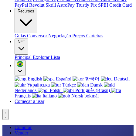
PayPal
Revolut
Skrill
AstroPay
Trustly
Pix
SPEI
Credit Card
Recursos
Guias
Conversor
Negociação
Preços
Carteiras
NFT
Principal
Explorar
Lista
English
Español
한국어
Deutsch
Українська
Türkçe
Dansk
Nederlands
Polski
Português (Brasil)
Français
Italiano
Norsk bokmål
Começar a usar
Comprar
Vender