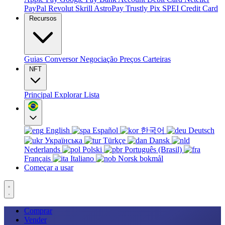
PayPal
Revolut
Skrill
AstroPay
Trustly
Pix
SPEI
Credit Card
Recursos
Guias
Conversor
Negociação
Preços
Carteiras
NFT
Principal
Explorar
Lista
English
Español
한국어
Deutsch
Українська
Türkçe
Dansk
Nederlands
Polski
Português (Brasil)
Français
Italiano
Norsk bokmål
Começar a usar
Comprar
Vender