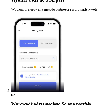
Wybierz
UAH do SOL parę
Wybierz preferowaną metodę płatności i wprowadź kwotę.
02
Wprowadź
adres swojego Solana portfela