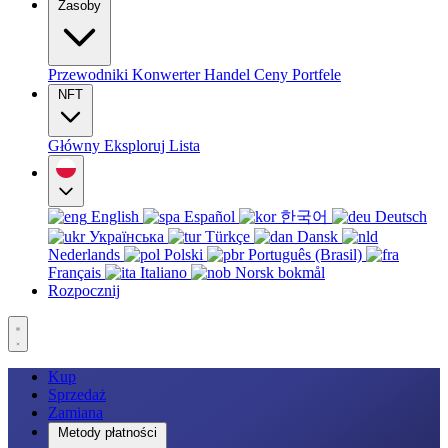
Zasoby
Przewodniki
Konwerter
Handel
Ceny
Portfele
NFT
Główny
Eksploruj
Lista
English
Español
한국어
Deutsch
Українська
Türkçe
Dansk
Nederlands
Polski
Português (Brasil)
Français
Italiano
Norsk bokmål
Rozpocznij
Kup
Sprzedaż
Zamiana
Metody płatności