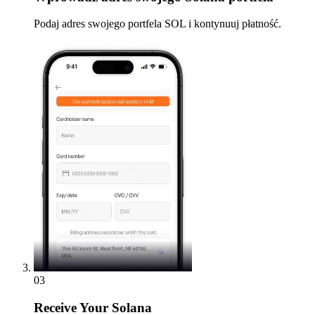
Podaj adres swojego portfela SOL i kontynuuj płatność.
03
Receive
Your Solana