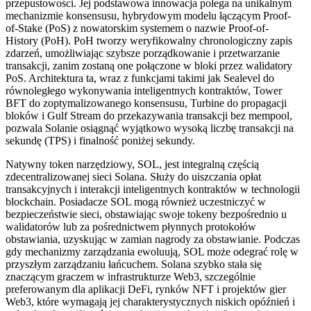
przepustowości. Jej podstawowa innowacja polega na unikalnym
mechanizmie konsensusu, hybrydowym modelu łączącym Proof-
of-Stake (PoS) z nowatorskim systemem o nazwie Proof-of-
History (PoH). PoH tworzy weryfikowalny chronologiczny zapis
zdarzeń, umożliwiając szybsze porządkowanie i przetwarzanie
transakcji, zanim zostaną one połączone w bloki przez walidatory
PoS. Architektura ta, wraz z funkcjami takimi jak Sealevel do
równoległego wykonywania inteligentnych kontraktów, Tower
BFT do zoptymalizowanego konsensusu, Turbine do propagacji
bloków i Gulf Stream do przekazywania transakcji bez mempool,
pozwala Solanie osiągnąć wyjątkowo wysoką liczbę transakcji na
sekundę (TPS) i finalność poniżej sekundy.
Natywny token narzędziowy, SOL, jest integralną częścią
zdecentralizowanej sieci Solana. Służy do uiszczania opłat
transakcyjnych i interakcji inteligentnych kontraktów w technologii
blockchain. Posiadacze SOL mogą również uczestniczyć w
bezpieczeństwie sieci, obstawiając swoje tokeny bezpośrednio u
walidatorów lub za pośrednictwem płynnych protokołów
obstawiania, uzyskując w zamian nagrody za obstawianie. Podczas
gdy mechanizmy zarządzania ewoluują, SOL może odegrać rolę w
przyszłym zarządzaniu łańcuchem. Solana szybko stała się
znaczącym graczem w infrastrukturze Web3, szczególnie
preferowanym dla aplikacji DeFi, rynków NFT i projektów gier
Web3, które wymagają jej charakterystycznych niskich opóźnień i