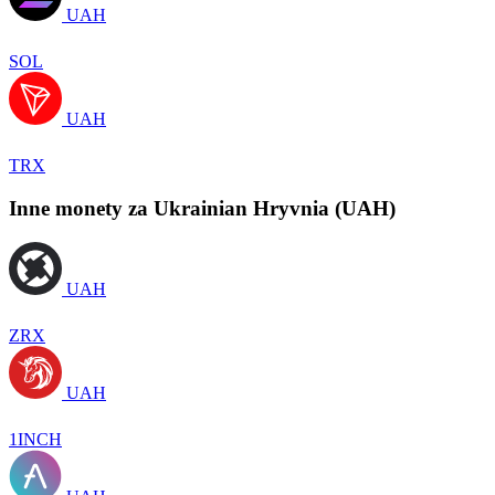
UAH
SOL
UAH
TRX
Inne monety za Ukrainian Hryvnia (UAH)
UAH
ZRX
UAH
1INCH