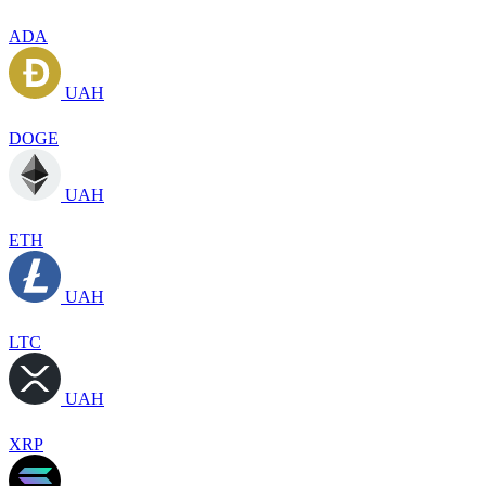
ADA
UAH
DOGE
UAH
ETH
UAH
LTC
UAH
XRP