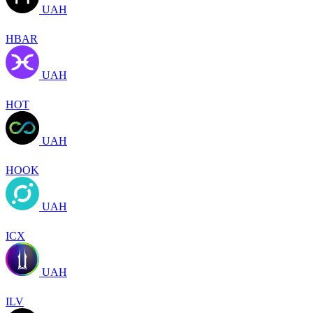
UAH
HBAR
UAH
HOT
UAH
HOOK
UAH
ICX
UAH
ILV