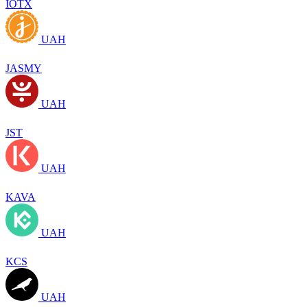
IOTX
UAH
JASMY
UAH
JST
UAH
KAVA
UAH
KCS
UAH