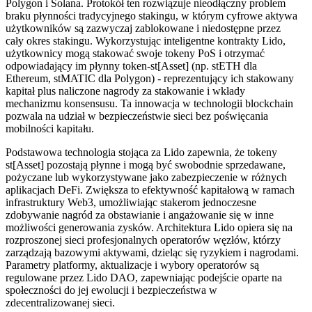
Polygon i Solana. Protokół ten rozwiązuje nieodłączny problem
braku płynności tradycyjnego stakingu, w którym cyfrowe aktywa
użytkowników są zazwyczaj zablokowane i niedostępne przez
cały okres stakingu. Wykorzystując inteligentne kontrakty Lido,
użytkownicy mogą stakować swoje tokeny PoS i otrzymać
odpowiadający im płynny token-st[Asset] (np. stETH dla
Ethereum, stMATIC dla Polygon) - reprezentujący ich stakowany
kapitał plus naliczone nagrody za stakowanie i wkłady
mechanizmu konsensusu. Ta innowacja w technologii blockchain
pozwala na udział w bezpieczeństwie sieci bez poświęcania
mobilności kapitału.
Podstawowa technologia stojąca za Lido zapewnia, że tokeny
st[Asset] pozostają płynne i mogą być swobodnie sprzedawane,
pożyczane lub wykorzystywane jako zabezpieczenie w różnych
aplikacjach DeFi. Zwiększa to efektywność kapitałową w ramach
infrastruktury Web3, umożliwiając stakerom jednoczesne
zdobywanie nagród za obstawianie i angażowanie się w inne
możliwości generowania zysków. Architektura Lido opiera się na
rozproszonej sieci profesjonalnych operatorów węzłów, którzy
zarządzają bazowymi aktywami, dzieląc się ryzykiem i nagrodami.
Parametry platformy, aktualizacje i wybory operatorów są
regulowane przez Lido DAO, zapewniając podejście oparte na
społeczności do jej ewolucji i bezpieczeństwa w
zdecentralizowanej sieci.