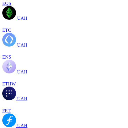
EOS
UAH
ETC
UAH
ENS
UAH
ETHW
UAH
FET
UAH