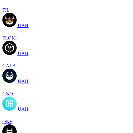
FIL
UAH
FLOKI
UAH
GALA
UAH
GNO
UAH
ONE