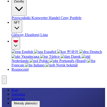
Zasoby
Przewodniki
Konwerter
Handel
Ceny
Portfele
NFT
Główny
Eksploruj
Lista
English
Español
한국어
Deutsch
Українська
Türkçe
Dansk
Nederlands
Polski
Português (Brasil)
Français
Italiano
Norsk bokmål
Rozpocznij
Kup
Sprzedaż
Zamiana
Metody płatności