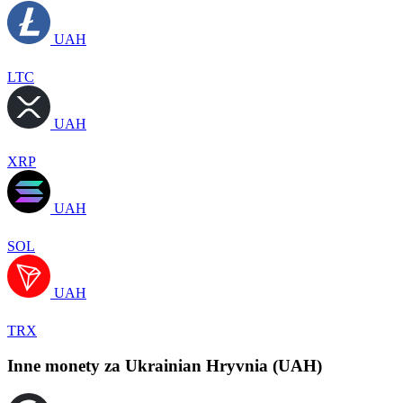
UAH
LTC
UAH
XRP
UAH
SOL
UAH
TRX
Inne monety za Ukrainian Hryvnia (UAH)