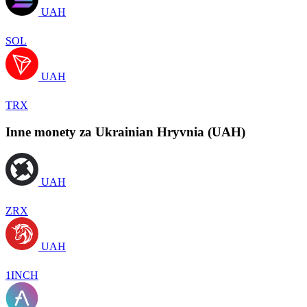
UAH
SOL
UAH
TRX
Inne monety za Ukrainian Hryvnia (UAH)
UAH
ZRX
UAH
1INCH