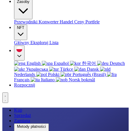
Zasoby
Przewodniki
Konwerter
Handel
Ceny
Portfele
NFT
Główny
Eksploruj
Lista
English
Español
한국어
Deutsch
Українська
Türkçe
Dansk
Nederlands
Polski
Português (Brasil)
Français
Italiano
Norsk bokmål
Rozpocznij
Kup
Sprzedaż
Zamiana
Metody płatności