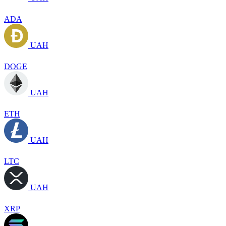
ADA
UAH
DOGE
UAH
ETH
UAH
LTC
UAH
XRP