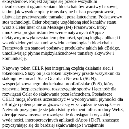
ekosystemów. Projekt zajmuje się przede wszystkim
nieodłącznymi ograniczeniami blockchainów warstwy bazowej,
takimi jak wysokie opłaty transakcyjne i niska przepustowość,
ułatwiając przetwarzanie transakcji poza łańcuchem. Podstawowy
stos technologii Celer obejmuje uogólnioną sieć kanałów stanu,
wraz z Celer Inter-chain Message (IM) Framework, który
umożliwia programistom tworzenie natywnych dApps z
efektywnym wykorzystaniem płynności, spójną logiką aplikacji i
współdzielonymi stanami w wielu technologiach blockchain.
Framework ten stanowi podstawę produktów takich jak cBridge,
umożliwiając płynne międzyłańcuchowe transfery aktywów i
komunikację.
Natywny token CELR jest integralną częścią działania sieci i
tokenomiki. Służy on jako token użytkowy przede wszystkim do
stakingu w ramach State Guardian Network (SGN),
wyspecjalizowanego blockchaina proof-of-stake (PoS), który
zapewnia bezpieczeństwo, rozstrzyganie sporów i łączność dla
rozwiązań Celer do skalowania poza łańcuchem. Posiadacze
CELR mogą również uczestniczyć w wydobywaniu płynności dla
cBridge i potencjalnie angażować się w zarządzanie siecią. Celer
Network pozycjonuje się jako istotny element infrastruktury Web3,
oferując zaawansowane rozwiązanie do osiągania wysokiej
wydajności, interoperacyjnych aplikacji dApps i DeFi, znacząco
przyczyniając się do bardziej skalowalnego i wzajemnie