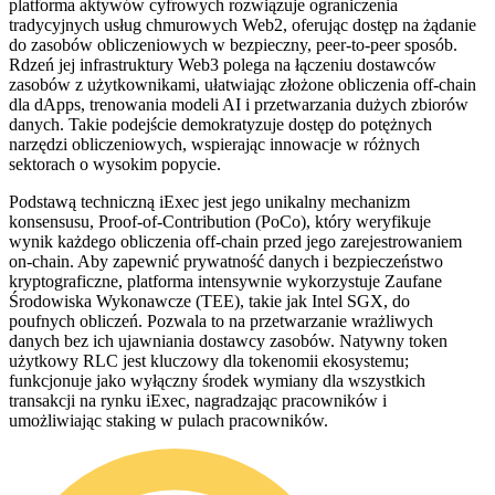
platforma aktywów cyfrowych rozwiązuje ograniczenia
tradycyjnych usług chmurowych Web2, oferując dostęp na żądanie
do zasobów obliczeniowych w bezpieczny, peer-to-peer sposób.
Rdzeń jej infrastruktury Web3 polega na łączeniu dostawców
zasobów z użytkownikami, ułatwiając złożone obliczenia off-chain
dla dApps, trenowania modeli AI i przetwarzania dużych zbiorów
danych. Takie podejście demokratyzuje dostęp do potężnych
narzędzi obliczeniowych, wspierając innowacje w różnych
sektorach o wysokim popycie.
Podstawą techniczną iExec jest jego unikalny mechanizm
konsensusu, Proof-of-Contribution (PoCo), który weryfikuje
wynik każdego obliczenia off-chain przed jego zarejestrowaniem
on-chain. Aby zapewnić prywatność danych i bezpieczeństwo
kryptograficzne, platforma intensywnie wykorzystuje Zaufane
Środowiska Wykonawcze (TEE), takie jak Intel SGX, do
poufnych obliczeń. Pozwala to na przetwarzanie wrażliwych
danych bez ich ujawniania dostawcy zasobów. Natywny token
użytkowy RLC jest kluczowy dla tokenomii ekosystemu;
funkcjonuje jako wyłączny środek wymiany dla wszystkich
transakcji na rynku iExec, nagradzając pracowników i
umożliwiając staking w pulach pracowników.