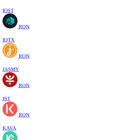
IOST
RON
IOTX
RON
JASMY
RON
JST
RON
KAVA