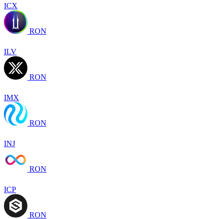
ICX
RON
ILV
RON
IMX
RON
INJ
RON
ICP
RON