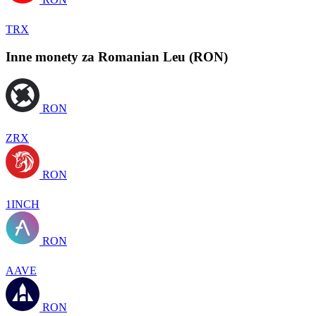
TRX
Inne monety za Romanian Leu (RON)
RON
ZRX
RON
1INCH
RON
AAVE
RON