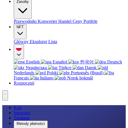
Zasoby
Przewodniki
Konwerter
Handel
Ceny
Portfele
NFT
Główny
Eksploruj
Lista
English
Español
한국어
Deutsch
Українська
Türkçe
Dansk
Nederlands
Polski
Português (Brasil)
Français
Italiano
Norsk bokmål
Rozpocznij
Kup
Sprzedaż
Zamiana
Metody płatności