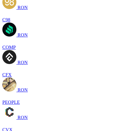
RON
C98
RON
COMP
RON
CFX
RON
PEOPLE
RON
CVX