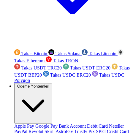
Takas Bitcoin
Takas Solana
Takas Litecoin
Takas Ethereum
Takas TRON
Takas USDT TRC20
Takas USDT ERC20
Takas
USDT BEP20
Takas USDC ERC20
Takas USDC
Polygon
Ödeme Yöntemleri
Apple Pay
Google Pay
Bank Account
Debit Card
Neteller
PayPal
Revolut
Skrill
AstroPay
Trustly
Pix
SPEI
Credit Card