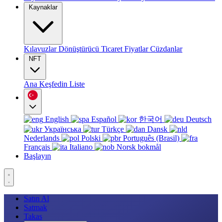
Kaynaklar
Kılavuzlar
Dönüştürücü
Ticaret
Fiyatlar
Cüzdanlar
NFT
Ana
Keşfedin
Liste
English
Español
한국어
Deutsch
Українська
Türkçe
Dansk
Nederlands
Polski
Português (Brasil)
Français
Italiano
Norsk bokmål
Başlayın
Satın Al
Satmak
Takas