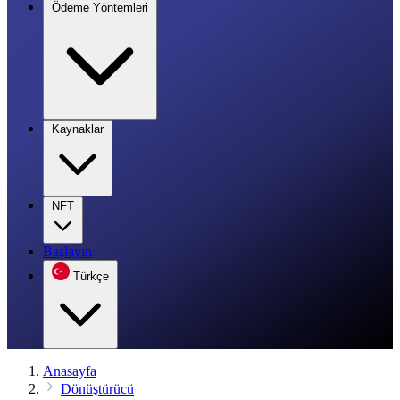
Ödeme Yöntemleri
Kaynaklar
NFT
Başlayın
Türkçe
Anasayfa
Dönüştürücü