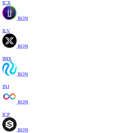
ICX
RON
ILV
RON
IMX
RON
INJ
RON
ICP
RON