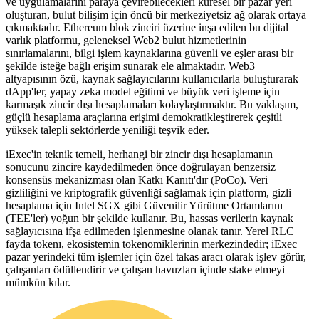
ve uygulamalarını paraya çevirebilecekleri küresel bir pazar yeri
oluşturan, bulut bilişim için öncü bir merkeziyetsiz ağ olarak ortaya
çıkmaktadır. Ethereum blok zinciri üzerine inşa edilen bu dijital
varlık platformu, geleneksel Web2 bulut hizmetlerinin
sınırlamalarını, bilgi işlem kaynaklarına güvenli ve eşler arası bir
şekilde isteğe bağlı erişim sunarak ele almaktadır. Web3
altyapısının özü, kaynak sağlayıcılarını kullanıcılarla buluşturarak
dApp'ler, yapay zeka model eğitimi ve büyük veri işleme için
karmaşık zincir dışı hesaplamaları kolaylaştırmaktır. Bu yaklaşım,
güçlü hesaplama araçlarına erişimi demokratikleştirerek çeşitli
yüksek talepli sektörlerde yeniliği teşvik eder.
iExec'in teknik temeli, herhangi bir zincir dışı hesaplamanın
sonucunu zincire kaydedilmeden önce doğrulayan benzersiz
konsensüs mekanizması olan Katkı Kanıtı'dır (PoCo). Veri
gizliliğini ve kriptografik güvenliği sağlamak için platform, gizli
hesaplama için Intel SGX gibi Güvenilir Yürütme Ortamlarını
(TEE'ler) yoğun bir şekilde kullanır. Bu, hassas verilerin kaynak
sağlayıcısına ifşa edilmeden işlenmesine olanak tanır. Yerel RLC
fayda tokenı, ekosistemin tokenomiklerinin merkezindedir; iExec
pazar yerindeki tüm işlemler için özel takas aracı olarak işlev görür,
çalışanları ödüllendirir ve çalışan havuzları içinde stake etmeyi
mümkün kılar.