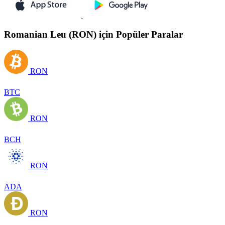
Romanian Leu (RON) için Popüler Paralar
RON
BTC
RON
BCH
RON
ADA
RON