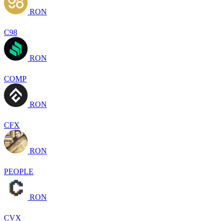
RON
C98
RON
COMP
RON
CFX
RON
PEOPLE
RON
CVX