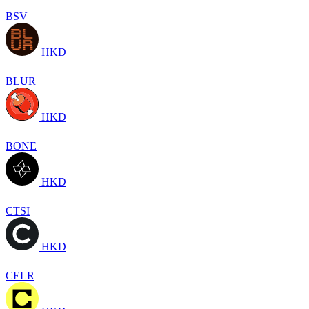
BSV
HKD
BLUR
HKD
BONE
HKD
CTSI
HKD
CELR