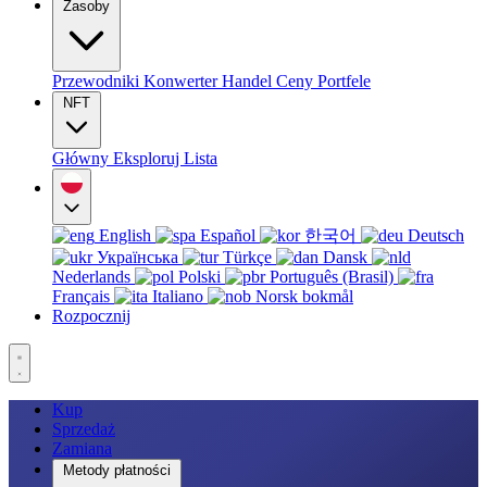
Zasoby
Przewodniki
Konwerter
Handel
Ceny
Portfele
NFT
Główny
Eksploruj
Lista
English
Español
한국어
Deutsch
Українська
Türkçe
Dansk
Nederlands
Polski
Português (Brasil)
Français
Italiano
Norsk bokmål
Rozpocznij
Kup
Sprzedaż
Zamiana
Metody płatności