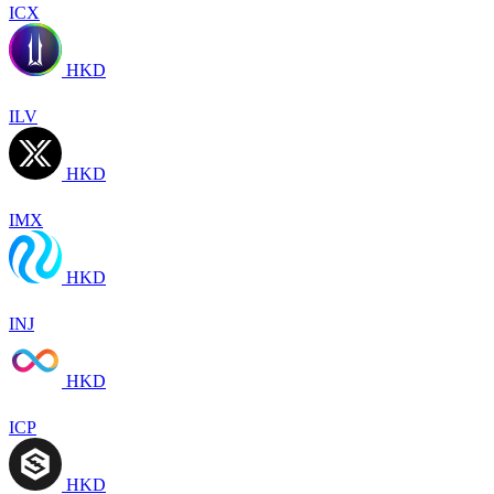
ICX
HKD
ILV
HKD
IMX
HKD
INJ
HKD
ICP
HKD