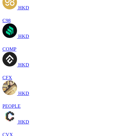
HKD
C98
HKD
COMP
HKD
CFX
HKD
PEOPLE
HKD
CVX