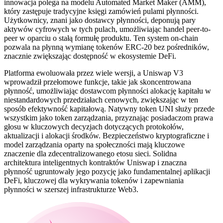
innowacja polega na modelu Automated Market Maker (AMM),
który zastępuje tradycyjne księgi zamówień pulami płynności.
Użytkownicy, znani jako dostawcy płynności, deponują pary
aktywów cyfrowych w tych pulach, umożliwiając handel peer-to-
peer w oparciu o stałą formułę produktu. Ten system on-chain
pozwala na płynną wymianę tokenów ERC-20 bez pośredników,
znacznie zwiększając dostępność w ekosystemie DeFi.
Platforma ewoluowała przez wiele wersji, a Uniswap V3
wprowadził przełomowe funkcje, takie jak skoncentrowana
płynność, umożliwiając dostawcom płynności alokację kapitału w
niestandardowych przedziałach cenowych, zwiększając w ten
sposób efektywność kapitałową. Natywny token UNI służy przede
wszystkim jako token zarządzania, przyznając posiadaczom prawa
głosu w kluczowych decyzjach dotyczących protokołów,
aktualizacji i alokacji środków. Bezpieczeństwo kryptograficzne i
model zarządzania oparty na społeczności mają kluczowe
znaczenie dla zdecentralizowanego etosu sieci. Solidna
architektura inteligentnych kontraktów Uniswap i znaczna
płynność ugruntowały jego pozycję jako fundamentalnej aplikacji
DeFi, kluczowej dla wykrywania tokenów i zapewniania
płynności w szerszej infrastrukturze Web3.