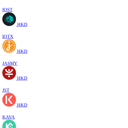
IOST
HKD
IOTX
HKD
JASMY
HKD
JST
HKD
KAVA