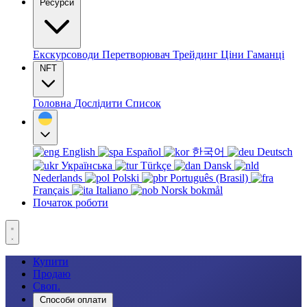
Ресурси
Екскурсоводи
Перетворювач
Трейдинг
Ціни
Гаманці
NFT
Головна
Дослідити
Список
English
Español
한국어
Deutsch
Українська
Türkçe
Dansk
Nederlands
Polski
Português (Brasil)
Français
Italiano
Norsk bokmål
Початок роботи
Купити
Продаю
Своп.
Способи оплати