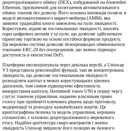
децентралізованого обміну (DEX), побудований на блокчейні
Ethereum, призначений для полегшення автоматизованого
обміну токенів без дозволу. Його основна інновація полягає в
моделі автоматизованого маркет-мейкера (AMM), яка
замінює традиційні книги замовлень на пули ліквідності.
Користувачі, відомі як постачальники ліквідності, вносять
пари цифрових активів у ці пули, що дозволяє здійснювати
пірингову торгівлю на основі постійної формули продукту.
Ця мережева система дозволяє безперешкодно обмінюватися
токенами ERC-20 без посередників, що значно підвищує
доступність в екосистемі DeFi.
Платформа еволюціонувала через декілька версій, а Uniswap
V3 представила революційні функції, такі як концентрована
ліквідність, що дозволяє постачальникам ліквідності
розподіляти капітал в межах користувацьких цінових
діапазонів, тим самим підвищуючи ефективність
використання капіталу. Нативний токен UNI в першу чергу
слугує токеном управління, надаючи власникам право
голосу при прийнятті ключових рішень щодо протоколу,
модернізації та розподілу казначейських коштів. Ця
криптографічна безпека та модель управління, керована
спільнотою, є основою децентралізованого мережевого
етосу. Надійна архітектура смарт-контрактів і значна
ліквідність Uniswap зміцнили його позицію як базового