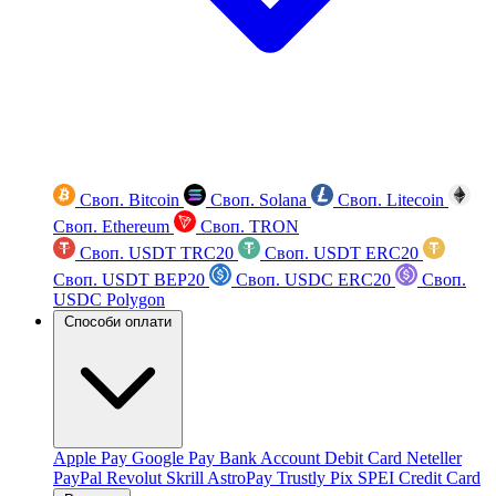
Своп. Bitcoin
Своп. Solana
Своп. Litecoin
Своп. Ethereum
Своп. TRON
Своп. USDT TRC20
Своп. USDT ERC20
Своп. USDT BEP20
Своп. USDC ERC20
Своп.
USDC Polygon
Способи оплати
Apple Pay
Google Pay
Bank Account
Debit Card
Neteller
PayPal
Revolut
Skrill
AstroPay
Trustly
Pix
SPEI
Credit Card