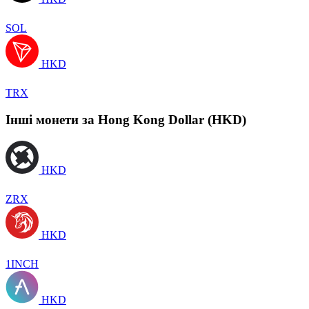
SOL
HKD
TRX
Інші монети за Hong Kong Dollar (HKD)
HKD
ZRX
HKD
1INCH
HKD