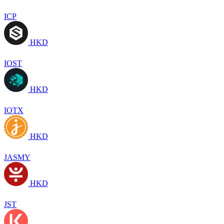
ICP
HKD
IOST
HKD
IOTX
HKD
JASMY
HKD
JST