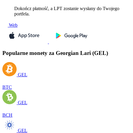
Dokończ płatność, a LPT zostanie wysłany do Twojego
portfela.
Web
Popularne monety za Georgian Lari (GEL)
GEL
BTC
GEL
BCH
GEL