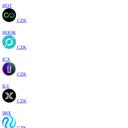
HOT
CZK
HOOK
CZK
ICX
CZK
ILV
CZK
IMX
CZK