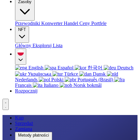
Zasoby
Przewodniki
Konwerter
Handel
Ceny
Portfele
NFT
Główny
Eksploruj
Lista
English
Español
한국어
Deutsch
Українська
Türkçe
Dansk
Nederlands
Polski
Português (Brasil)
Français
Italiano
Norsk bokmål
Rozpocznij
Kup
Sprzedaż
Zamiana
Metody płatności