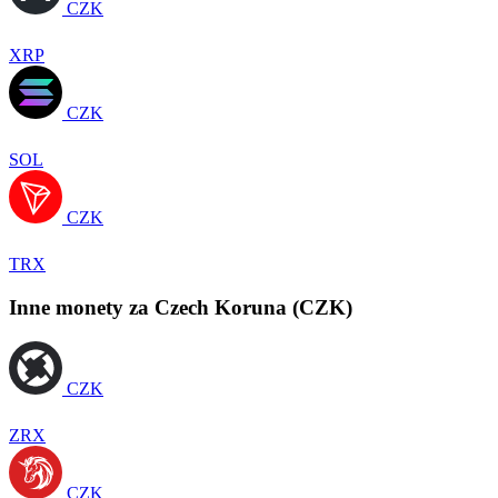
CZK
XRP
CZK
SOL
CZK
TRX
Inne monety za Czech Koruna (CZK)
CZK
ZRX
CZK