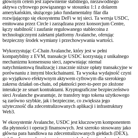
głównym celem jest zapewnienie stabilnego, niezawodnego
aktywa cyfrowego powiązanego w stosunku 1:1 z dolarem
amerykańskim, służącego jako fundamentalny filar dla
rozwijającego się ekosystemu DeFi w tej sieci. Ta wersja USDC,
emitowana przez Circle i zarządzana przez konsorcjum Centre,
łączy stabilność i zaufanie regulowanego stablecoina z
technologicznymi zaletami platformy Avalanche, oferując
bezpieczny środek wymiany i przechowywania wartości.
Wykorzystując C-Chain Avalanche, który jest w pełni
kompatybilny z EVM, transakcje USDC korzystają z unikalnego
mechanizmu konsensusu sieci, zapewniając niemal
natychmiastową finalizację i znacznie niższe opłaty transakcyjne w
porównaniu z innymi blockchainami. Ta wysoka wydajność czyni
go wyjątkowo efektywnym aktywem cyfrowym dla szerokiego
zakresu działań on-chain, od płatności peer-to-peer po złożone
interakcje ze smart kontraktami. Kryptograficzne bezpieczeństwo
sieci Avalanche gwarantuje, że transfery tego tokena użytkowego
są zarówno szybkie, jak i bezpieczne, co zwiększa jego
użyteczność dla zdecentralizowanych aplikacji i infrastruktury
Web3.
W ekosystemie Avalanche, USDC jest kluczowym komponentem
dla płynności i operacji finansowych. Jest szeroko stosowany jako
główna para handlowa na zdecentralizowanych giełdach (DEX),