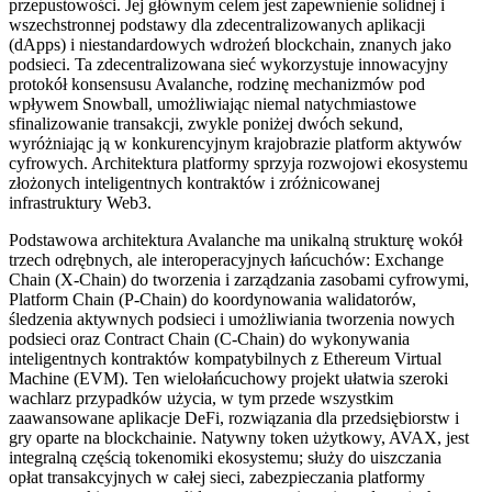
przepustowości. Jej głównym celem jest zapewnienie solidnej i
wszechstronnej podstawy dla zdecentralizowanych aplikacji
(dApps) i niestandardowych wdrożeń blockchain, znanych jako
podsieci. Ta zdecentralizowana sieć wykorzystuje innowacyjny
protokół konsensusu Avalanche, rodzinę mechanizmów pod
wpływem Snowball, umożliwiając niemal natychmiastowe
sfinalizowanie transakcji, zwykle poniżej dwóch sekund,
wyróżniając ją w konkurencyjnym krajobrazie platform aktywów
cyfrowych. Architektura platformy sprzyja rozwojowi ekosystemu
złożonych inteligentnych kontraktów i zróżnicowanej
infrastruktury Web3.
Podstawowa architektura Avalanche ma unikalną strukturę wokół
trzech odrębnych, ale interoperacyjnych łańcuchów: Exchange
Chain (X-Chain) do tworzenia i zarządzania zasobami cyfrowymi,
Platform Chain (P-Chain) do koordynowania walidatorów,
śledzenia aktywnych podsieci i umożliwiania tworzenia nowych
podsieci oraz Contract Chain (C-Chain) do wykonywania
inteligentnych kontraktów kompatybilnych z Ethereum Virtual
Machine (EVM). Ten wielołańcuchowy projekt ułatwia szeroki
wachlarz przypadków użycia, w tym przede wszystkim
zaawansowane aplikacje DeFi, rozwiązania dla przedsiębiorstw i
gry oparte na blockchainie. Natywny token użytkowy, AVAX, jest
integralną częścią tokenomiki ekosystemu; służy do uiszczania
opłat transakcyjnych w całej sieci, zabezpieczania platformy