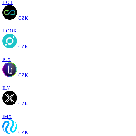
HOT
CZK
HOOK
CZK
ICX
CZK
ILV
CZK
IMX
CZK