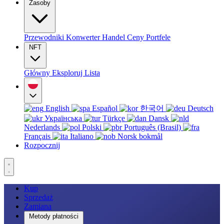
Zasoby
Przewodniki
Konwerter
Handel
Ceny
Portfele
NFT
Główny
Eksploruj
Lista
English
Español
한국어
Deutsch
Українська
Türkçe
Dansk
Nederlands
Polski
Português (Brasil)
Français
Italiano
Norsk bokmål
Rozpocznij
Kup
Sprzedaż
Zamiana
Metody płatności