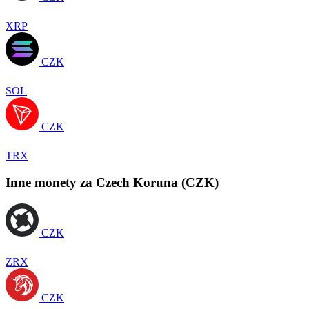
XRP
CZK
SOL
CZK
TRX
Inne monety za Czech Koruna (CZK)
CZK
ZRX
CZK