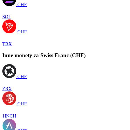
CHF
SOL
CHF
TRX
Inne monety za Swiss Franc (CHF)
CHF
ZRX
CHF
1INCH