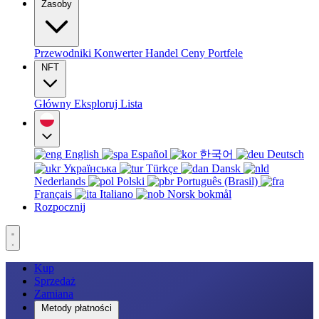
Zasoby
Przewodniki
Konwerter
Handel
Ceny
Portfele
NFT
Główny
Eksploruj
Lista
English
Español
한국어
Deutsch
Українська
Türkçe
Dansk
Nederlands
Polski
Português (Brasil)
Français
Italiano
Norsk bokmål
Rozpocznij
Kup
Sprzedaż
Zamiana
Metody płatności