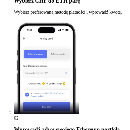
Wybierz
CHF do ETH parę
Wybierz preferowaną metodę płatności i wprowadź kwotę.
02
Wprowadź
adres swojego Ethereum portfela