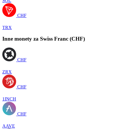
SOL
CHF
TRX
Inne monety za Swiss Franc (CHF)
CHF
ZRX
CHF
1INCH
CHF
AAVE