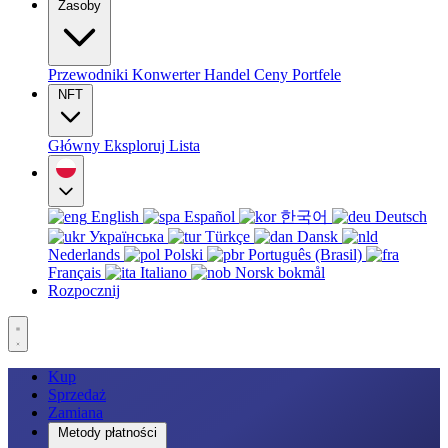
Zasoby
Przewodniki
Konwerter
Handel
Ceny
Portfele
NFT
Główny
Eksploruj
Lista
English
Español
한국어
Deutsch
Українська
Türkçe
Dansk
Nederlands
Polski
Português (Brasil)
Français
Italiano
Norsk bokmål
Rozpocznij
Kup
Sprzedaż
Zamiana
Metody płatności