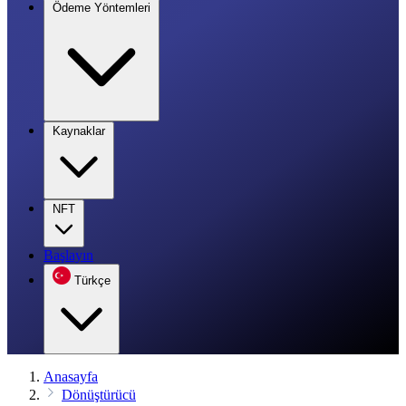
Ödeme Yöntemleri
Kaynaklar
NFT
Başlayın
Türkçe
Anasayfa
Dönüştürücü