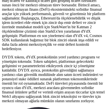
marj ticareti ve kaldıraçlı ticaret gibi gelişmiş ticaret özellikleri
sunan öncü bir merkezi olmayan türev borsasıdır. Birincil amacı,
merkezi olmayan finans (DeFi) ekosistemindeki sofistike finansal
araçlar için yüksek performanslı, güvenli ve gözetimsiz bir platform
sağlamaktır. Başlangıçta, Ethereum'da ölçeklenebilirlik ve düşük
işlem ücretleri elde etmek için zincir dışı emir defteri ve zincir
üzerinde mutabakat modeli için StarkWare'in bir Katman 2
ölçeklendirme çözümü olan StarkEx'ten yararlanan dYdX
gelişmiştir. Platformun en son yinelemesi olan dYdX v4, Cosmos
SDK kullanılarak bağımsız bir blok zinciri olarak inşa edildi ve
daha fazla ademi merkeziyetçilik ve emir defteri kontrolü
hedefleniyor.
DYDX tokenı, dYdX protokolünün yerel yardımcı programı ve
yönetişim tokenıdır. Token sahipleri, platformun gelecekteki
gelişimini ve parametrelerini etkileyerek zincir içi yönetişime
katılabilir. DYDX ayrıca, protokolün güvenliğini sağlamaya
yardımcı olan güvenlik modülünde alım satım ücreti indirimleri ve
potansiyel stake ödülleri sunarak platformun tokenomiklerinde
önemli bir rol oynamaktadır. DeFi türevleri piyasasında önemli bir
oyuncu olan dYdX, merkezi aracılara güvenmeden sofistike
finansal ürünlere şeffaf ve verimli erişim arayan tüccarlar için temel
Web3 altyapısı sağlayarak blok zinciri teknolojisi ve türevler için
merkezi olmayan ağlarla mümkün olanın sınırlarını zorluyor.