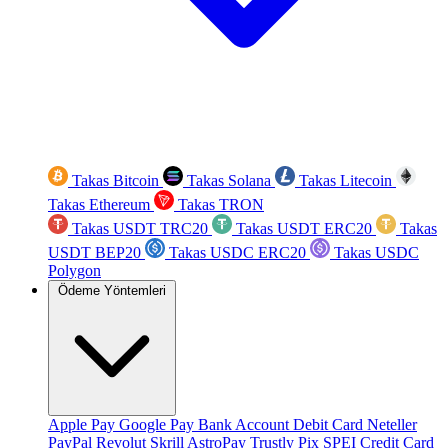
Takas Bitcoin
Takas Solana
Takas Litecoin
Takas Ethereum
Takas TRON
Takas USDT TRC20
Takas USDT ERC20
Takas
USDT BEP20
Takas USDC ERC20
Takas USDC
Polygon
Ödeme Yöntemleri
Apple Pay
Google Pay
Bank Account
Debit Card
Neteller
PayPal
Revolut
Skrill
AstroPay
Trustly
Pix
SPEI
Credit Card