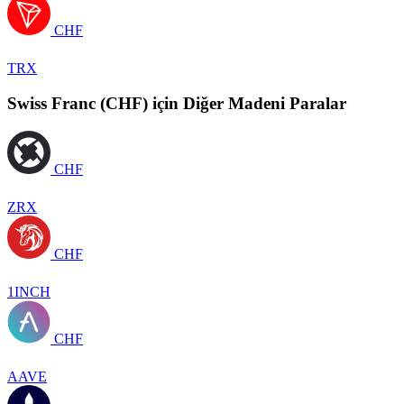
CHF
TRX
Swiss Franc (CHF) için Diğer Madeni Paralar
CHF
ZRX
CHF
1INCH
CHF
AAVE