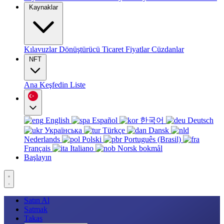
Kaynaklar
Kılavuzlar
Dönüştürücü
Ticaret
Fiyatlar
Cüzdanlar
NFT
Ana
Keşfedin
Liste
English
Español
한국어
Deutsch
Українська
Türkçe
Dansk
Nederlands
Polski
Português (Brasil)
Français
Italiano
Norsk bokmål
Başlayın
Satın Al
Satmak
Takas