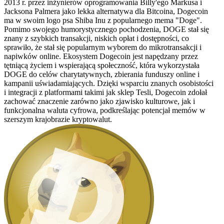
2013 r. przez inżynierów oprogramowania Billy'ego Markusa i
Jacksona Palmera jako lekka alternatywa dla Bitcoina, Dogecoin
ma w swoim logo psa Shiba Inu z popularnego mema "Doge".
Pomimo swojego humorystycznego pochodzenia, DOGE stał się
znany z szybkich transakcji, niskich opłat i dostępności, co
sprawiło, że stał się popularnym wyborem do mikrotransakcji i
napiwków online. Ekosystem Dogecoin jest napędzany przez
tętniącą życiem i wspierającą społeczność, która wykorzystała
DOGE do celów charytatywnych, zbierania funduszy online i
kampanii uświadamiających. Dzięki wsparciu znanych osobistości
i integracji z platformami takimi jak sklep Tesli, Dogecoin zdołał
zachować znaczenie zarówno jako zjawisko kulturowe, jak i
funkcjonalna waluta cyfrowa, podkreślając potencjał memów w
szerszym krajobrazie kryptowalut.