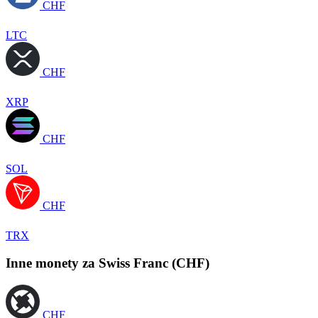
CHF
LTC
CHF
XRP
CHF
SOL
CHF
TRX
Inne monety za Swiss Franc (CHF)
CHF