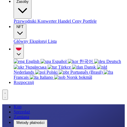
Zasoby
Przewodniki
Konwerter
Handel
Ceny
Portfele
NFT
Główny
Eksploruj
Lista
English
Español
한국어
Deutsch
Українська
Türkçe
Dansk
Nederlands
Polski
Português (Brasil)
Français
Italiano
Norsk bokmål
Rozpocznij
Kup
Sprzedaż
Zamiana
Metody płatności