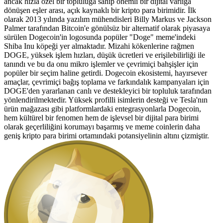
ancak hızla özel bir topluluğa sahip önemli bir dijital varlığa
dönüşen eşler arası, açık kaynaklı bir kripto para birimidir. İlk
olarak 2013 yılında yazılım mühendisleri Billy Markus ve Jackson
Palmer tarafından Bitcoin'e gönülsüz bir alternatif olarak piyasaya
sürülen Dogecoin'in logosunda popüler "Doge" meme'indeki
Shiba Inu köpeği yer almaktadır. Mizahi kökenlerine rağmen
DOGE, yüksek işlem hızları, düşük ücretleri ve erişilebilirliği ile
tanındı ve bu da onu mikro işlemler ve çevrimiçi bahşişler için
popüler bir seçim haline getirdi. Dogecoin ekosistemi, hayırsever
amaçlar, çevrimiçi bağış toplama ve farkındalık kampanyaları için
DOGE'den yararlanan canlı ve destekleyici bir topluluk tarafından
yönlendirilmektedir. Yüksek profilli isimlerin desteği ve Tesla'nın
ürün mağazası gibi platformlardaki entegrasyonlarla Dogecoin,
hem kültürel bir fenomen hem de işlevsel bir dijital para birimi
olarak geçerliliğini korumayı başarmış ve meme coinlerin daha
geniş kripto para birimi ortamındaki potansiyelinin altını çizmiştir.