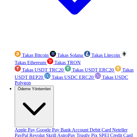
Takas Bitcoin
Takas Solana
Takas Litecoin
Takas Ethereum
Takas TRON
Takas USDT TRC20
Takas USDT ERC20
Takas
USDT BEP20
Takas USDC ERC20
Takas USDC
Polygon
Ödeme Yöntemleri
Apple Pay
Google Pay
Bank Account
Debit Card
Neteller
PayPal
Revolut
Skrill
AstroPay
Trustly
Pix
SPEI
Credit Card