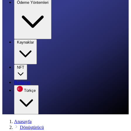
Ödeme Yöntemleri
Kaynaklar
NFT
Başlayın
Türkçe
Anasayfa
Dönüştürücü