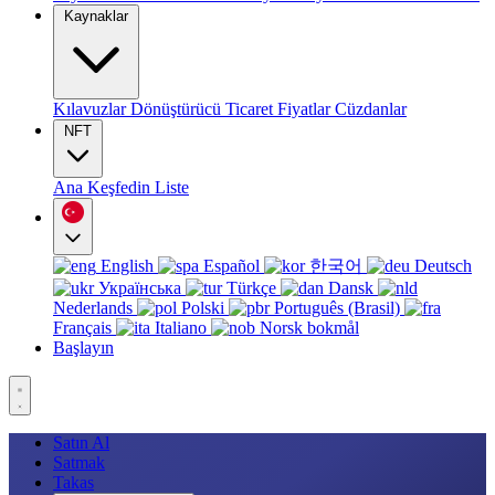
Kaynaklar
Kılavuzlar
Dönüştürücü
Ticaret
Fiyatlar
Cüzdanlar
NFT
Ana
Keşfedin
Liste
English
Español
한국어
Deutsch
Українська
Türkçe
Dansk
Nederlands
Polski
Português (Brasil)
Français
Italiano
Norsk bokmål
Başlayın
Satın Al
Satmak
Takas