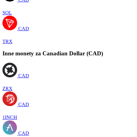
SOL
CAD
TRX
Inne monety za Canadian Dollar (CAD)
CAD
ZRX
CAD
1INCH
CAD