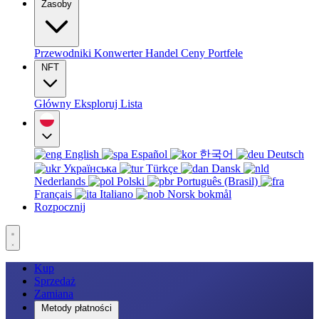
Zasoby
Przewodniki
Konwerter
Handel
Ceny
Portfele
NFT
Główny
Eksploruj
Lista
English
Español
한국어
Deutsch
Українська
Türkçe
Dansk
Nederlands
Polski
Português (Brasil)
Français
Italiano
Norsk bokmål
Rozpocznij
Kup
Sprzedaż
Zamiana
Metody płatności