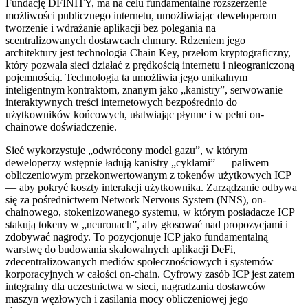
Fundację DFINITY, ma na celu fundamentalne rozszerzenie
możliwości publicznego internetu, umożliwiając deweloperom
tworzenie i wdrażanie aplikacji bez polegania na
scentralizowanych dostawcach chmury. Rdzeniem jego
architektury jest technologia Chain Key, przełom kryptograficzny,
który pozwala sieci działać z prędkością internetu i nieograniczoną
pojemnością. Technologia ta umożliwia jego unikalnym
inteligentnym kontraktom, znanym jako „kanistry”, serwowanie
interaktywnych treści internetowych bezpośrednio do
użytkowników końcowych, ułatwiając płynne i w pełni on-
chainowe doświadczenie.
Sieć wykorzystuje „odwrócony model gazu”, w którym
deweloperzy wstępnie ładują kanistry „cyklami” — paliwem
obliczeniowym przekonwertowanym z tokenów użytkowych ICP
— aby pokryć koszty interakcji użytkownika. Zarządzanie odbywa
się za pośrednictwem Network Nervous System (NNS), on-
chainowego, stokenizowanego systemu, w którym posiadacze ICP
stakują tokeny w „neuronach”, aby głosować nad propozycjami i
zdobywać nagrody. To pozycjonuje ICP jako fundamentalną
warstwę do budowania skalowalnych aplikacji DeFi,
zdecentralizowanych mediów społecznościowych i systemów
korporacyjnych w całości on-chain. Cyfrowy zasób ICP jest zatem
integralny dla uczestnictwa w sieci, nagradzania dostawców
maszyn węzłowych i zasilania mocy obliczeniowej jego