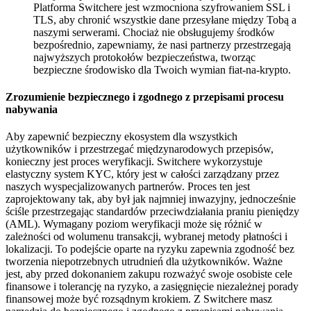
Platforma Switchere jest wzmocniona szyfrowaniem SSL i
TLS, aby chronić wszystkie dane przesyłane między Tobą a
naszymi serwerami. Chociaż nie obsługujemy środków
bezpośrednio, zapewniamy, że nasi partnerzy przestrzegają
najwyższych protokołów bezpieczeństwa, tworząc
bezpieczne środowisko dla Twoich wymian fiat-na-krypto.
Zrozumienie bezpiecznego i zgodnego z przepisami procesu
nabywania
Aby zapewnić bezpieczny ekosystem dla wszystkich
użytkowników i przestrzegać międzynarodowych przepisów,
konieczny jest proces weryfikacji. Switchere wykorzystuje
elastyczny system KYC, który jest w całości zarządzany przez
naszych wyspecjalizowanych partnerów. Proces ten jest
zaprojektowany tak, aby był jak najmniej inwazyjny, jednocześnie
ściśle przestrzegając standardów przeciwdziałania praniu pieniędzy
(AML). Wymagany poziom weryfikacji może się różnić w
zależności od wolumenu transakcji, wybranej metody płatności i
lokalizacji. To podejście oparte na ryzyku zapewnia zgodność bez
tworzenia niepotrzebnych utrudnień dla użytkowników. Ważne
jest, aby przed dokonaniem zakupu rozważyć swoje osobiste cele
finansowe i tolerancję na ryzyko, a zasięgnięcie niezależnej porady
finansowej może być rozsądnym krokiem. Z Switchere masz