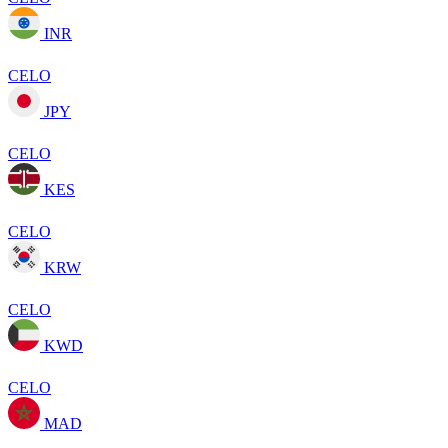
INR
CELO
JPY
CELO
KES
CELO
KRW
CELO
KWD
CELO
MAD