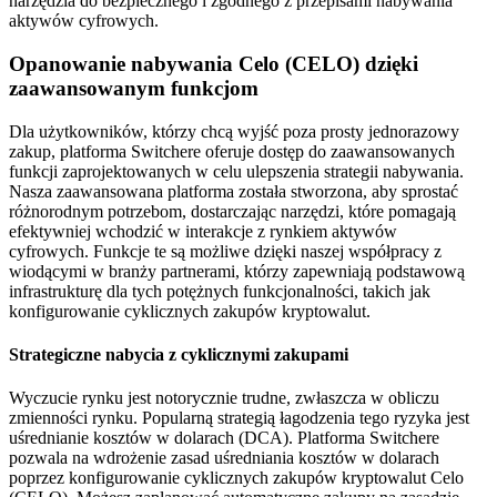
narzędzia do bezpiecznego i zgodnego z przepisami nabywania
aktywów cyfrowych.
Opanowanie nabywania Celo (CELO) dzięki
zaawansowanym funkcjom
Dla użytkowników, którzy chcą wyjść poza prosty jednorazowy
zakup, platforma Switchere oferuje dostęp do zaawansowanych
funkcji zaprojektowanych w celu ulepszenia strategii nabywania.
Nasza zaawansowana platforma została stworzona, aby sprostać
różnorodnym potrzebom, dostarczając narzędzi, które pomagają
efektywniej wchodzić w interakcje z rynkiem aktywów
cyfrowych. Funkcje te są możliwe dzięki naszej współpracy z
wiodącymi w branży partnerami, którzy zapewniają podstawową
infrastrukturę dla tych potężnych funkcjonalności, takich jak
konfigurowanie cyklicznych zakupów kryptowalut.
Strategiczne nabycia z cyklicznymi zakupami
Wyczucie rynku jest notorycznie trudne, zwłaszcza w obliczu
zmienności rynku. Popularną strategią łagodzenia tego ryzyka jest
uśrednianie kosztów w dolarach (DCA). Platforma Switchere
pozwala na wdrożenie zasad uśredniania kosztów w dolarach
poprzez konfigurowanie cyklicznych zakupów kryptowalut Celo