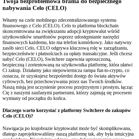
Twoja bezproblemowa brama do bezpiecznego
nabywania Celo (CELO)
Witamy na czele mobilnego zdecentralizowanego systemu
finansowego z Celo (CELO). Celo to platforma blockchain
skoncentrowana na zwiększaniu adopcji kryptowalut wśród
użytkowników smartfonów poprzez udostępnianie narzędzi
finansowych każdemu, kto ma telefon komórkowy. Jako natywny
zasób sieci Celo, CELO odgrywa kluczową rolę w zarządzaniu,
bezpieczeństwie i płatnościach za opłaty transakcyjne. Jeśli chcesz
nabyć Celo (CELO), Switchere zapewnia uproszczoną,
bezpieczną i zorientowaną na użytkownika platformę, która ułatwi
Ci zakup. Działamy jako niepowiernicza rampa fiat-to-crypto, co
oznacza, że uzyskujesz bezpośredni dostęp do świata aktywów
cyfrowych, bez przechowywania przez nas Twoich środków.
Naszą misją jest uczynienie procesu przejrzystym i prostym, łącząc
Cię z naszymi zaufanymi partnerami, którzy zajmują się procesem
wymiany od początku do końca.
Dlaczego warto korzystać z platformy Switchere do zakupów
Celo (CELO)?
Nawigacja po krajobrazie kryptowalut może być skomplikowana,
dlatego zaprojektowaliśmy naszą platformę tak, aby była intuicyjna