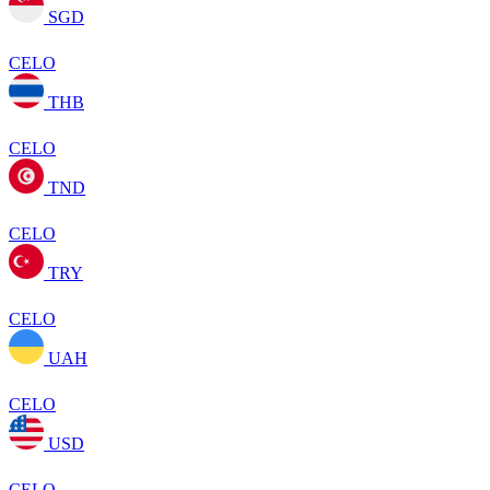
SGD
CELO
THB
CELO
TND
CELO
TRY
CELO
UAH
CELO
USD
CELO