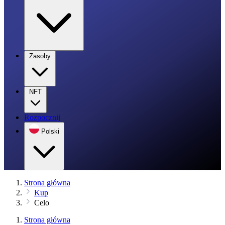
Zasoby
NFT
Rozpocznij
Polski
Strona główna
Kup
Celo
Strona główna