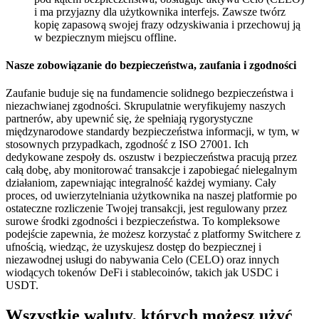
i ma przyjazny dla użytkownika interfejs. Zawsze twórz
kopię zapasową swojej frazy odzyskiwania i przechowuj ją
w bezpiecznym miejscu offline.
Nasze zobowiązanie do bezpieczeństwa, zaufania i zgodności
Zaufanie buduje się na fundamencie solidnego bezpieczeństwa i
niezachwianej zgodności. Skrupulatnie weryfikujemy naszych
partnerów, aby upewnić się, że spełniają rygorystyczne
międzynarodowe standardy bezpieczeństwa informacji, w tym, w
stosownych przypadkach, zgodność z ISO 27001. Ich
dedykowane zespoły ds. oszustw i bezpieczeństwa pracują przez
całą dobę, aby monitorować transakcje i zapobiegać nielegalnym
działaniom, zapewniając integralność każdej wymiany. Cały
proces, od uwierzytelniania użytkownika na naszej platformie po
ostateczne rozliczenie Twojej transakcji, jest regulowany przez
surowe środki zgodności i bezpieczeństwa. To kompleksowe
podejście zapewnia, że możesz korzystać z platformy Switchere z
ufnością, wiedząc, że uzyskujesz dostęp do bezpiecznej i
niezawodnej usługi do nabywania Celo (CELO) oraz innych
wiodących tokenów DeFi i stablecoinów, takich jak USDC i
USDT.
Wszystkie waluty, których możesz użyć