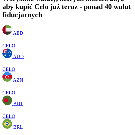
aby kupić Celo już teraz - ponad 40 walut
fiducjarnych
AED
CELO
AUD
CELO
AZN
CELO
BDT
CELO
BRL