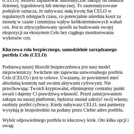
(CELO). Możesz zaplanować automatyczne zakupy na zasadzie
dziennej, tygodniowej lub miesięcznej. To zautomatyzowane
podejście oznacza, że nabywasz stałą kwotę fiat CELO w
regularnych odstępach czasu, co potencjalnie uśrednia koszt za
monetę w czasie i zmniejsza wpływ krótkoterminowych wahań
cen. Jest to zdyscyplinowany sposób na budowanie swojej
ekspozycji na ekosystem Celo bez ciągłego monitorowania
wykresów cen.
Kluczowa rola bezpiecznego, samodzielnie zarządzanego
portfela Celo (CELO)
Podstawą naszej filozofii bezpieczeństwa jest nasz model
niepowierniczy. Switchere nie zapewnia uniwersalnego portfela
Celo (CELO) i jest to celowe. Uważamy, że powinieneś mieć
absolutną kontrolę nad swoimi aktywami cyfrowymi. Nie
przechowując Twoich kryptowalut, eliminujemy centralny punkt
awarii i dajemy Ci prawdziwą własność. Przed zainicjowaniem
zakupu na naszej platformie, będziesz musiał założyć swój własny,
osobisty portfel cyfrowy. Kiedy nabywasz CELO, nasi partnerzy
wysyłają je bezpośrednio na podany przez Ciebie adres portfela.
Wybór odpowiedniego portfela to kluczowy krok. Oto kilka opcji i
uwag: