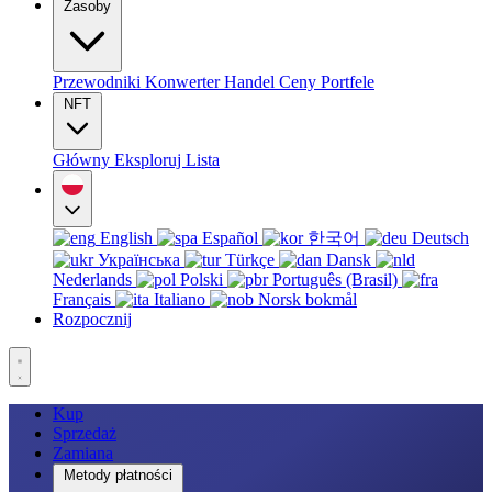
Zasoby
Przewodniki
Konwerter
Handel
Ceny
Portfele
NFT
Główny
Eksploruj
Lista
English
Español
한국어
Deutsch
Українська
Türkçe
Dansk
Nederlands
Polski
Português (Brasil)
Français
Italiano
Norsk bokmål
Rozpocznij
Kup
Sprzedaż
Zamiana
Metody płatności