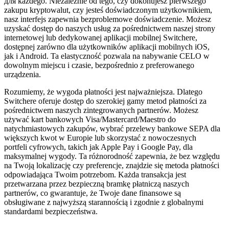
для każdego. Niezależnie od tego, czy dokonujesz pierwszego
zakupu kryptowalut, czy jesteś doświadczonym użytkownikiem,
nasz interfejs zapewnia bezproblemowe doświadczenie. Możesz
uzyskać dostęp do naszych usług za pośrednictwem naszej strony
internetowej lub dedykowanej aplikacji mobilnej Switchere,
dostępnej zarówno dla użytkowników aplikacji mobilnych iOS,
jak i Android. Ta elastyczność pozwala na nabywanie CELO w
dowolnym miejscu i czasie, bezpośrednio z preferowanego
urządzenia.
Rozumiemy, że wygoda płatności jest najważniejsza. Dlatego
Switchere oferuje dostęp do szerokiej gamy metod płatności za
pośrednictwem naszych zintegrowanych partnerów. Możesz
używać kart bankowych Visa/Mastercard/Maestro do
natychmiastowych zakupów, wybrać przelewy bankowe SEPA dla
większych kwot w Europie lub skorzystać z nowoczesnych
portfeli cyfrowych, takich jak Apple Pay i Google Pay, dla
maksymalnej wygody. Ta różnorodność zapewnia, że bez względu
na Twoją lokalizację czy preferencje, znajdzie się metoda płatności
odpowiadająca Twoim potrzebom. Każda transakcja jest
przetwarzana przez bezpieczną bramkę płatniczą naszych
partnerów, co gwarantuje, że Twoje dane finansowe są
obsługiwane z najwyższą starannością i zgodnie z globalnymi
standardami bezpieczeństwa.