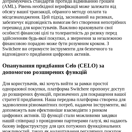
дотримуючись стандартів протидії відмиванню грошей
(AML). Рівень необхідної верифікації може залежати від
обсягу вашої транзакції, обраного методу оплати та
місцезнаходження. Цей підхід, заснований на ризиках,
забезпечує відповідність вимогам без створення непотрібних
перешкод для користувачів. Важливо враховувати свої
особисті фінансові цілі та толерантність до ризику перед
здійсненням будь-якої покупки, а звернення за незалежною
фінансовою порадою може бути розумним кроком. З
Switchere ви отримуєте інструменти для безпечного та
відповідного придбання цифрових активів.
Опанування придбання Celo (CELO) за
допомогою розширених функцій
Для користувачів, які хочуть вийти за рамки простої
одноразової покупки, платформа Switchere пропонує доступ
до розширених функцій, призначених для покращення вашої
стратегії придбання. Наша передова платформа створена для
задоволення різноманітних потреб, надаючи інструменти, які
допоможуть вам ефективніше взаємодіяти з ринком
цифрових активів. Ці функції стали можливими завдяки
нашій співпраці з провідними партнерами галузі, які надають
базову інфраструктуру для цих потужних функціональних
можливостей, таких як налаштування регулярних покупок