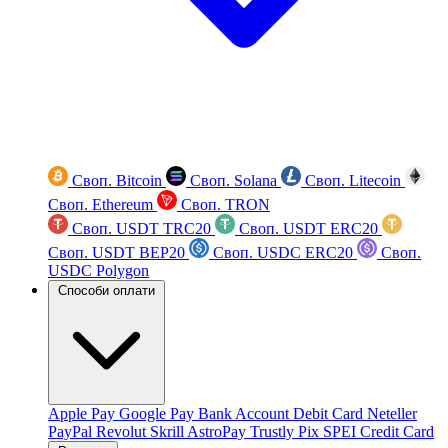
Своп. Bitcoin
Своп. Solana
Своп. Litecoin
Своп. Ethereum
Своп. TRON
Своп. USDT TRC20
Своп. USDT ERC20
Своп. USDT BEP20
Своп. USDC ERC20
Своп.
USDC Polygon
Способи оплати
Apple Pay
Google Pay
Bank Account
Debit Card
Neteller
PayPal
Revolut
Skrill
AstroPay
Trustly
Pix
SPEI
Credit Card