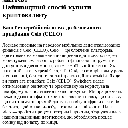
Найшвидший спосіб купити
криптовалюту
Ваш безперебійний шлях до безпечного
придбання Celo (CELO)
Ласкаво просимо на передову мобільних децентралізованих
фінансів з Celo (CELO). Celo — це блокчейн-платформа,
орієнтована на збільшення поширення криптовалют серед
користувачів смартфонів, роблячи фінансові інструменти
доступними для кожного, хто має мобільний телефон. Як
нативний актив мережі Celo, CELO відіграє вирішальну роль
в управлінні, безпеці та оплаті транзакційних комісій. Якщо
ви прагнете придбати Celo (CELO), Switchere надає
оптимізовану, безпечну та орієнтовану на користувача
платформу для полегшення вашої покупки. Ми працюємо як
некастодіальний фіатно-криптовалютний шлюз, що означає,
що ви отримуєте прямий доступ до світу цифрових активів
без того, щоб ми коли-небудь тримали ваші кошти. Наша
місія — зробити процес прозорим і простим, з'єднуючи вас з
нашими надійними партнерами, які обробляють процес
обміну від початку до кінця.