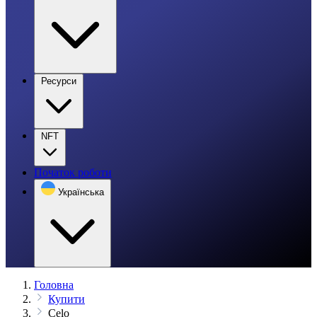
Ресурси
NFT
Початок роботи
Українська
Головна
Купити
Celo