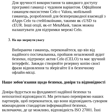
Для зручності використання та швидкого доступу
програмні гаманці є чудовим варіантом. Офіційним
гаманцем екосистеми Celo є Valora, мобільний
гаманець, розроблений для безперешкодної взаємодії з
dApps Celo та стейблкоїнами, такими як cUSD та
cEUR. Інші опції, як-от MetaMask, також можна
налаштувати для підтримки мережі Celo.
На що звернути увагу
Вибираючи гаманець, переконайтеся, що він від
надійного постачальника, пройшов незалежний аудит
безпеки, підтримує актив Celo (CELO) та має зручний
інтерфейс. Завжди створюйте резервну копію своєї
фрази відновлення та зберігайте її в безпечному
офлайн-місці.
Наше зобов'язання щодо безпеки, довіри та відповідності
Довіра будується на фундаменті надійної безпеки та
непохитної відповідності. Ми ретельно перевіряємо наших
партнерів, щоб переконатися, що вони відповідають суворим
міжнародним стандартам інформаційної безпеки,
включаючи, де це можливо, відповідність ISO 27001. Їхні