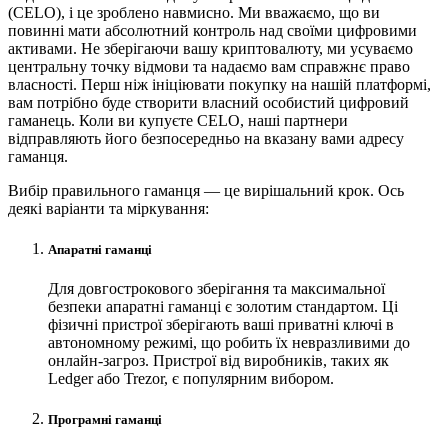
(CELO), і це зроблено навмисно. Ми вважаємо, що ви
повинні мати абсолютний контроль над своїми цифровими
активами. Не зберігаючи вашу криптовалюту, ми усуваємо
центральну точку відмови та надаємо вам справжнє право
власності. Перш ніж ініціювати покупку на нашій платформі,
вам потрібно буде створити власний особистий цифровий
гаманець. Коли ви купуєте CELO, наші партнери
відправляють його безпосередньо на вказану вами адресу
гаманця.
Вибір правильного гаманця — це вирішальний крок. Ось
деякі варіанти та міркування:
Апаратні гаманці
Для довгострокового зберігання та максимальної
безпеки апаратні гаманці є золотим стандартом. Ці
фізичні пристрої зберігають ваші приватні ключі в
автономному режимі, що робить їх невразливими до
онлайн-загроз. Пристрої від виробників, таких як
Ledger або Trezor, є популярним вибором.
Програмні гаманці