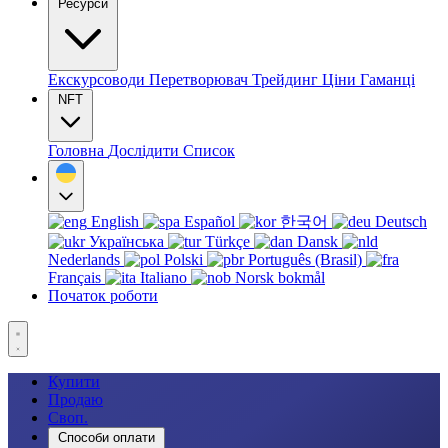
Ресурси
Екскурсоводи
Перетворювач
Трейдинг
Ціни
Гаманці
NFT
Головна
Дослідити
Список
English
Español
한국어
Deutsch
Українська
Türkçe
Dansk
Nederlands
Polski
Português (Brasil)
Français
Italiano
Norsk bokmål
Початок роботи
Купити
Продаю
Своп.
Способи оплати