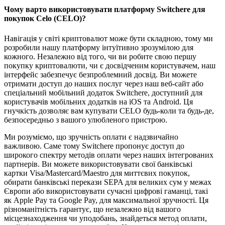
Чому варто використовувати платформу Switchere для
покупок Celo (CELO)?
Навігація у світі криптовалют може бути складною, тому ми
розробили нашу платформу інтуїтивно зрозумілою для
кожного. Незалежно від того, чи ви робите свою першу
покупку криптовалюти, чи є досвідченим користувачем, наш
інтерфейс забезпечує безпроблемний досвід. Ви можете
отримати доступ до наших послуг через наш веб-сайт або
спеціальний мобільний додаток Switchere, доступний для
користувачів мобільних додатків на iOS та Android. Ця
гнучкість дозволяє вам купувати CELO будь-коли та будь-де,
безпосередньо з вашого улюбленого пристрою.
Ми розуміємо, що зручність оплати є надзвичайно
важливою. Саме тому Switchere пропонує доступ до
широкого спектру методів оплати через наших інтегрованих
партнерів. Ви можете використовувати свої банківські
картки Visa/Mastercard/Maestro для миттєвих покупок,
обирати банківські перекази SEPA для великих сум у межах
Європи або використовувати сучасні цифрові гаманці, такі
як Apple Pay та Google Pay, для максимальної зручності. Ця
різноманітність гарантує, що незалежно від вашого
місцезнаходження чи уподобань, знайдеться метод оплати,