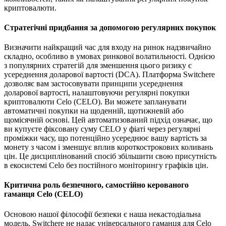
криптовалюти.
Стратегічні придбання за допомогою регулярних покупок
Визначити найкращий час для входу на ринок надзвичайно
складно, особливо в умовах ринкової волатильності. Однією
з популярних стратегій для зменшення цього ризику є
усереднення доларової вартості (DCA). Платформа Switchere
дозволяє вам застосовувати принципи усереднення
доларової вартості, налаштовуючи регулярні покупки
криптовалюти Celo (CELO). Ви можете запланувати
автоматичні покупки на щоденній, щотижневій або
щомісячній основі. Цей автоматизований підхід означає, що
ви купуєте фіксовану суму CELO у фіаті через регулярні
проміжки часу, що потенційно усереднює вашу вартість за
монету з часом і зменшує вплив короткострокових коливань
цін. Це дисциплінований спосіб збільшити свою присутність
в екосистемі Celo без постійного моніторингу графіків цін.
Критична роль безпечного, самостійно керованого
гаманця Celo (CELO)
Основою нашої філософії безпеки є наша некастодіальна
модель. Switchere не надає універсального гаманця для Celo