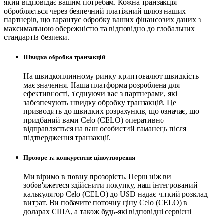
який відповідає вашим потребам. Кожна транзакція
обробляється через безпечний платіжний шлюз наших
партнерів, що гарантує обробку ваших фінансових даних з
максимальною обережністю та відповідно до глобальних
стандартів безпеки.
Швидка обробка транзакцій
На швидкоплинному ринку криптовалют швидкість
має значення. Наша платформа розроблена для
ефективності, з'єднуючи вас з партнерами, які
забезпечують швидку обробку транзакцій. Це
призводить до швидких розрахунків, що означає, що
придбаний вами Celo (CELO) оперативно
відправляється на ваш особистий гаманець після
підтвердження транзакції.
Прозоре та конкурентне ціноутворення
Ми віримо в повну прозорість. Перш ніж ви
зобов'яжетеся здійснити покупку, наш інтегрований
калькулятор Celo (CELO) до USD надає чіткий розклад
витрат. Ви побачите поточну ціну Celo (CELO) в
доларах США, а також будь-які відповідні сервісні