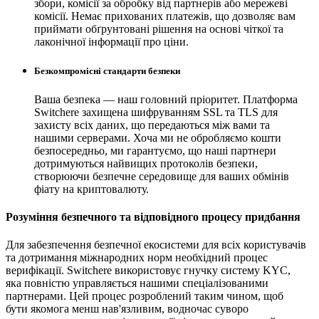
збори, комісії за обробку від партнерів або мережеві
комісії. Немає прихованих платежів, що дозволяє вам
приймати обґрунтовані рішення на основі чіткої та
лаконічної інформації про ціни.
Безкомпромісні стандарти безпеки
Ваша безпека — наш головний пріоритет. Платформа
Switchere захищена шифруванням SSL та TLS для
захисту всіх даних, що передаються між вами та
нашими серверами. Хоча ми не обробляємо кошти
безпосередньо, ми гарантуємо, що наші партнери
дотримуються найвищих протоколів безпеки,
створюючи безпечне середовище для ваших обмінів
фіату на криптовалюту.
Розуміння безпечного та відповідного процесу придбання
Для забезпечення безпечної екосистеми для всіх користувачів
та дотримання міжнародних норм необхідний процес
верифікації. Switchere використовує гнучку систему KYC,
яка повністю управляється нашими спеціалізованими
партнерами. Цей процес розроблений таким чином, щоб
бути якомога менш нав'язливим, водночас суворо