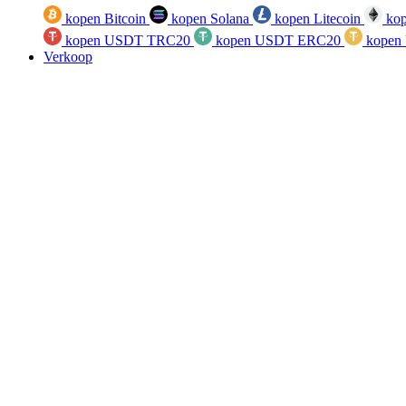
kopen Bitcoin
kopen Solana
kopen Litecoin
kop
kopen USDT TRC20
kopen USDT ERC20
kopen
Verkoop