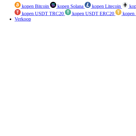
kopen Bitcoin
kopen Solana
kopen Litecoin
kop
kopen USDT TRC20
kopen USDT ERC20
kopen
Verkoop