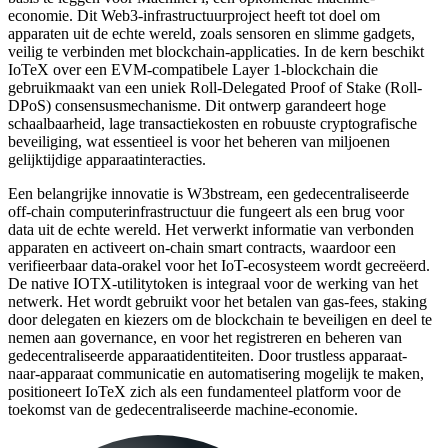
economie. Dit Web3-infrastructuurproject heeft tot doel om
apparaten uit de echte wereld, zoals sensoren en slimme gadgets,
veilig te verbinden met blockchain-applicaties. In de kern beschikt
IoTeX over een EVM-compatibele Layer 1-blockchain die
gebruikmaakt van een uniek Roll-Delegated Proof of Stake (Roll-
DPoS) consensusmechanisme. Dit ontwerp garandeert hoge
schaalbaarheid, lage transactiekosten en robuuste cryptografische
beveiliging, wat essentieel is voor het beheren van miljoenen
gelijktijdige apparaatinteracties.
Een belangrijke innovatie is W3bstream, een gedecentraliseerde
off-chain computerinfrastructuur die fungeert als een brug voor
data uit de echte wereld. Het verwerkt informatie van verbonden
apparaten en activeert on-chain smart contracts, waardoor een
verifieerbaar data-orakel voor het IoT-ecosysteem wordt gecreëerd.
De native IOTX-utilitytoken is integraal voor de werking van het
netwerk. Het wordt gebruikt voor het betalen van gas-fees, staking
door delegaten en kiezers om de blockchain te beveiligen en deel te
nemen aan governance, en voor het registreren en beheren van
gedecentraliseerde apparaatidentiteiten. Door trustless apparaat-
naar-apparaat communicatie en automatisering mogelijk te maken,
positioneert IoTeX zich als een fundamenteel platform voor de
toekomst van de gedecentraliseerde machine-economie.