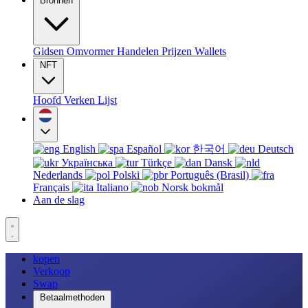
Bronnen
Gidsen
Omvormer
Handelen
Prijzen
Wallets
NFT
Hoofd
Verken
Lijst
English
Español
한국어
Deutsch
Українська
Türkçe
Dansk
Nederlands
Polski
Português (Brasil)
Français
Italiano
Norsk bokmål
Aan de slag
kopen
Verkoop
Swap
Betaalmethoden