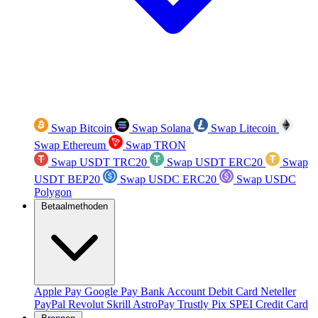
Swap Bitcoin
Swap Solana
Swap Litecoin
Swap Ethereum
Swap TRON
Swap USDT TRC20
Swap USDT ERC20
Swap
USDT BEP20
Swap USDC ERC20
Swap USDC
Polygon
Betaalmethoden
Apple Pay
Google Pay
Bank Account
Debit Card
Neteller
PayPal
Revolut
Skrill
AstroPay
Trustly
Pix
SPEI
Credit Card