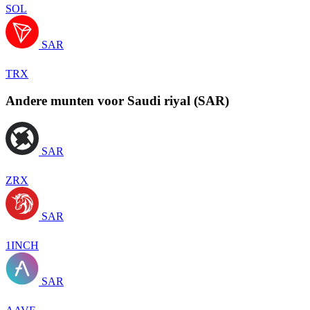
SOL
SAR
TRX
Andere munten voor Saudi riyal (SAR)
SAR
ZRX
SAR
1INCH
SAR