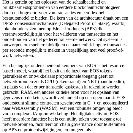
Het is gericht op het oplossen van de schaalbaarheid en
bruikbaarheidsproblemen van eerdere blockchaintechnologieën
door een hoge doorvoer van transacties en een flexibel
bestuursmodel te bieden. De kern van de architectuur draait om een
DPoS-consensusmechanisme (Delegated Proof-of-Stake), waarbij
tokenhouders stemmen op Block Producers (BP's) die
verantwoordelijk zijn voor het valideren van transacties en het
onderhouden van het gedecentraliseerde netwerk. Dit systeem is
ontworpen om snellere bloktijden en aanzienlijk hogere transacties
per seconde mogelijk te maken in vergelijking met veel proof-of-
work netwerken.
Een belangrijk onderscheidend kenmerk van EOS is het resource-
based model, waarbij het bezit en de inzet van EOS tokens
gebruikers en ontwikkelaars proportionele toegang geeft tot
netwerkbronnen zoals CPU (rekenkracht) en NET (bandbreedte),
in plaats van dat er per transactie gaskosten in rekening worden
gebracht. RAM, een andere kritieke bron voor het opslaan van
gegevens op de keten, wordt verhandeld op een open markt. EOS
ondersteunt slimme contracten geschreven in C++ en gecompileerd
naar WebAssembly (WASM), wat een robuuste omgeving biedt
voor complexe dApp-ontwikkeling. Het digitale activum EOS
heeft meerdere functies: het is een utility token voor toegang tot
netwerkbronnen, faciliteert on-chain governance door te stemmen
op BP's en protocolwijzigingen, en fungeert als