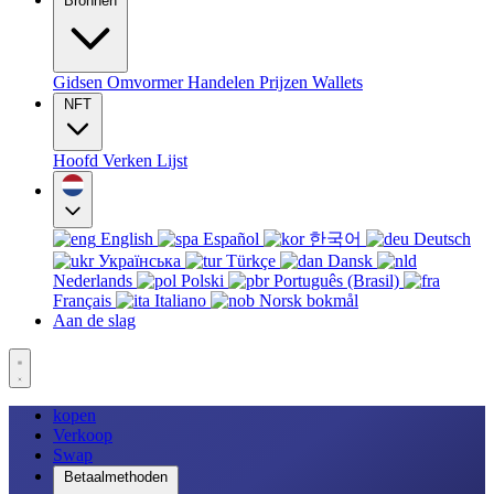
Bronnen
Gidsen
Omvormer
Handelen
Prijzen
Wallets
NFT
Hoofd
Verken
Lijst
English
Español
한국어
Deutsch
Українська
Türkçe
Dansk
Nederlands
Polski
Português (Brasil)
Français
Italiano
Norsk bokmål
Aan de slag
kopen
Verkoop
Swap
Betaalmethoden