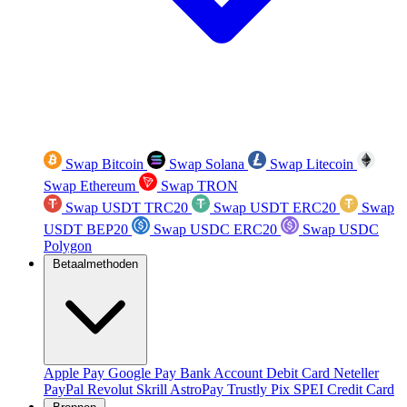
Swap Bitcoin
Swap Solana
Swap Litecoin
Swap Ethereum
Swap TRON
Swap USDT TRC20
Swap USDT ERC20
Swap
USDT BEP20
Swap USDC ERC20
Swap USDC
Polygon
Betaalmethoden
Apple Pay
Google Pay
Bank Account
Debit Card
Neteller
PayPal
Revolut
Skrill
AstroPay
Trustly
Pix
SPEI
Credit Card