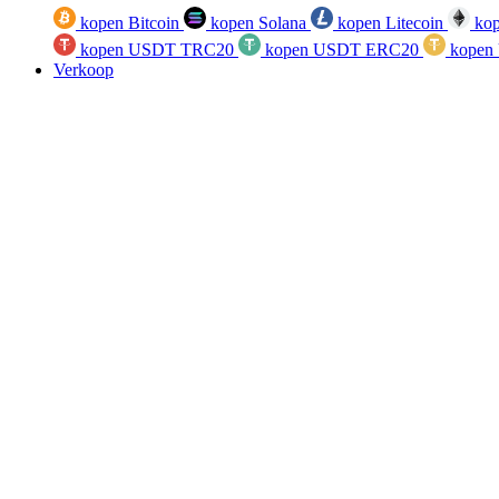
kopen Bitcoin
kopen Solana
kopen Litecoin
kop
kopen USDT TRC20
kopen USDT ERC20
kopen
Verkoop