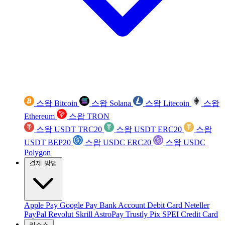
스왑 Bitcoin
스왑 Solana
스왑 Litecoin
스왑
Ethereum
스왑 TRON
스왑 USDT TRC20
스왑 USDT ERC20
스왑
USDT BEP20
스왑 USDC ERC20
스왑 USDC
Polygon
결제 방법
Apple Pay
Google Pay
Bank Account
Debit Card
Neteller
PayPal
Revolut
Skrill
AstroPay
Trustly
Pix
SPEI
Credit Card
리소스