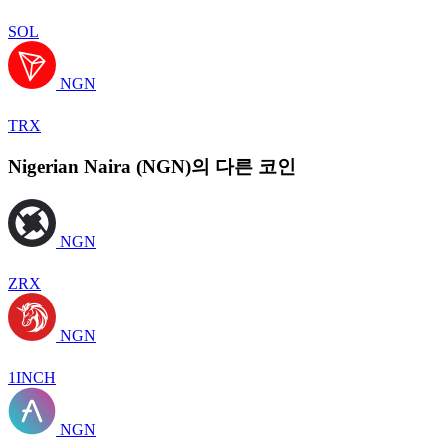
SOL
NGN
TRX
Nigerian Naira (NGN)의 다른 코인
NGN
ZRX
NGN
1INCH
NGN