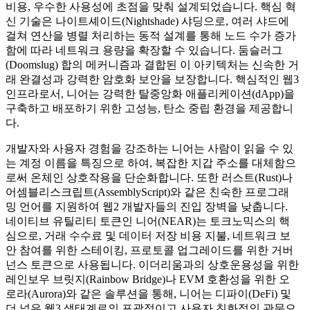
비용, 우수한 사용성에 초점을 맞춰 설계되었습니다. 핵심 혁
신 기술은 나이트셰이드(Nightshade) 샤딩으로, 여러 샤드에
걸쳐 연산을 병렬 처리하는 동적 설계를 통해 노드 수가 증가
함에 따라 네트워크 용량을 확장할 수 있습니다. 둠슬러그
(Doomslug) 합의 메커니즘과 결합된 이 아키텍처는 신속한 거
래 완결성과 강력한 암호화 보안을 보장합니다. 핵심적인 웹3
인프라로서, 니어는 강력한 탈중앙화 애플리케이션(dApp)을
구축하고 배포하기 위한 고성능, 탄소 중립 환경을 제공합니
다.
개발자와 사용자 경험을 강조하는 니어는 사람이 읽을 수 있
는 계정 이름을 특징으로 하여, 복잡한 지갑 주소를 대체함으
로써 온체인 상호작용을 단순화합니다. 또한 러스트(Rust)나
어셈블리스크립트(AssemblyScript)와 같은 친숙한 프로그래
밍 언어를 지원하여 웹2 개발자들의 진입 장벽을 낮춥니다.
네이티브 유틸리티 토큰인 니어(NEAR)는 토크노믹스의 핵
심으로, 거래 수수료 및 데이터 저장 비용 지불, 네트워크 보
안 참여를 위한 스테이킹, 프로토콜 업그레이드를 위한 거버
넌스 토큰으로 사용됩니다. 이더리움과의 상호운용성을 위한
레인보우 브릿지(Rainbow Bridge)나 EVM 호환성을 위한 오
로라(Aurora)와 같은 솔루션을 통해, 니어는 디파이(DeFi) 및
더 넓은 웹3 생태계로의 포괄적이고 사용자 친화적인 관문으