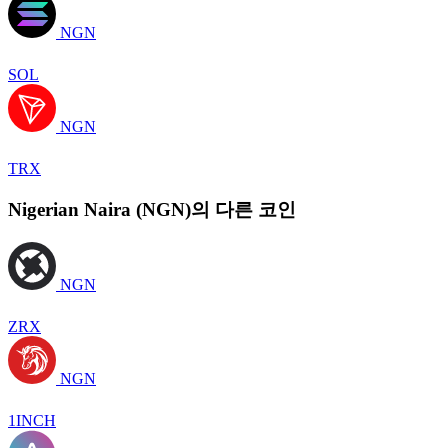
NGN
SOL
NGN
TRX
Nigerian Naira (NGN)의 다른 코인
NGN
ZRX
NGN
1INCH