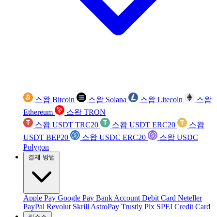
스왑 Bitcoin
스왑 Solana
스왑 Litecoin
스왑
Ethereum
스왑 TRON
스왑 USDT TRC20
스왑 USDT ERC20
스왑
USDT BEP20
스왑 USDC ERC20
스왑 USDC
Polygon
결제 방법
Apple Pay
Google Pay
Bank Account
Debit Card
Neteller
PayPal
Revolut
Skrill
AstroPay
Trustly
Pix
SPEI
Credit Card
리소스