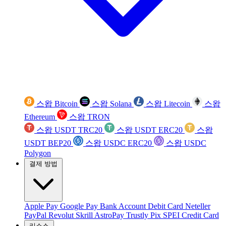
스왑 Bitcoin
스왑 Solana
스왑 Litecoin
스왑
Ethereum
스왑 TRON
스왑 USDT TRC20
스왑 USDT ERC20
스왑
USDT BEP20
스왑 USDC ERC20
스왑 USDC
Polygon
결제 방법
Apple Pay
Google Pay
Bank Account
Debit Card
Neteller
PayPal
Revolut
Skrill
AstroPay
Trustly
Pix
SPEI
Credit Card
리소스