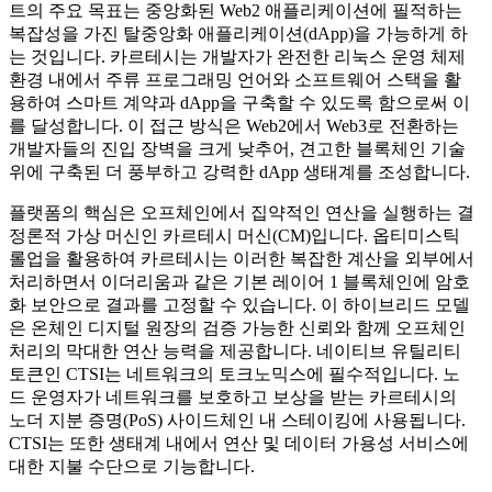
트의 주요 목표는 중앙화된 Web2 애플리케이션에 필적하는
복잡성을 가진 탈중앙화 애플리케이션(dApp)을 가능하게 하
는 것입니다. 카르테시는 개발자가 완전한 리눅스 운영 체제
환경 내에서 주류 프로그래밍 언어와 소프트웨어 스택을 활
용하여 스마트 계약과 dApp을 구축할 수 있도록 함으로써 이
를 달성합니다. 이 접근 방식은 Web2에서 Web3로 전환하는
개발자들의 진입 장벽을 크게 낮추어, 견고한 블록체인 기술
위에 구축된 더 풍부하고 강력한 dApp 생태계를 조성합니다.
플랫폼의 핵심은 오프체인에서 집약적인 연산을 실행하는 결
정론적 가상 머신인 카르테시 머신(CM)입니다. 옵티미스틱
롤업을 활용하여 카르테시는 이러한 복잡한 계산을 외부에서
처리하면서 이더리움과 같은 기본 레이어 1 블록체인에 암호
화 보안으로 결과를 고정할 수 있습니다. 이 하이브리드 모델
은 온체인 디지털 원장의 검증 가능한 신뢰와 함께 오프체인
처리의 막대한 연산 능력을 제공합니다. 네이티브 유틸리티
토큰인 CTSI는 네트워크의 토크노믹스에 필수적입니다. 노
드 운영자가 네트워크를 보호하고 보상을 받는 카르테시의
노더 지분 증명(PoS) 사이드체인 내 스테이킹에 사용됩니다.
CTSI는 또한 생태계 내에서 연산 및 데이터 가용성 서비스에
대한 지불 수단으로 기능합니다.