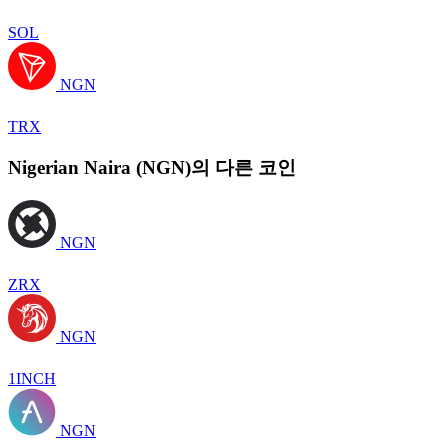
SOL
NGN
TRX
Nigerian Naira (NGN)의 다른 코인
NGN
ZRX
NGN
1INCH
NGN