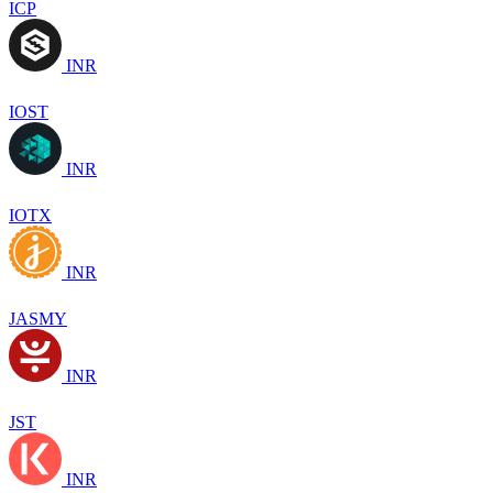
ICP
INR
IOST
INR
IOTX
INR
JASMY
INR
JST
INR