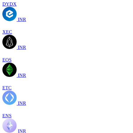
DYDX
INR
XEC
INR
EOS
INR
ETC
INR
ENS
INR