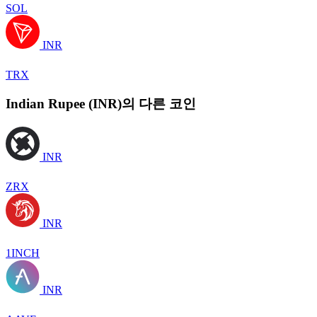
SOL
INR
TRX
Indian Rupee (INR)의 다른 코인
INR
ZRX
INR
1INCH
INR