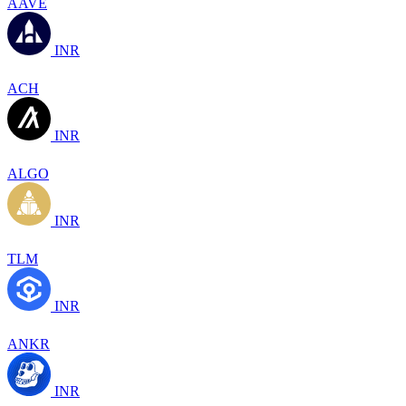
AAVE
INR
ACH
INR
ALGO
INR
TLM
INR
ANKR
INR