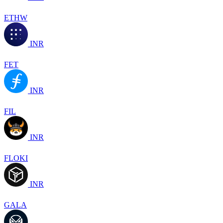
ETHW
INR
FET
INR
FIL
INR
FLOKI
INR
GALA