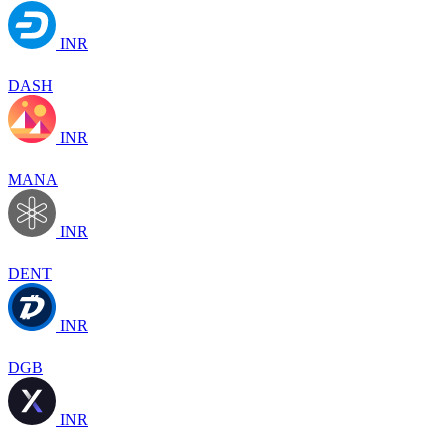
INR
DASH
INR
MANA
INR
DENT
INR
DGB
INR