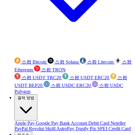
스왑 Bitcoin
스왑 Solana
스왑 Litecoin
스왑
Ethereum
스왑 TRON
스왑 USDT TRC20
스왑 USDT ERC20
스왑
USDT BEP20
스왑 USDC ERC20
스왑 USDC
Polygon
결제 방법
Apple Pay
Google Pay
Bank Account
Debit Card
Neteller
PayPal
Revolut
Skrill
AstroPay
Trustly
Pix
SPEI
Credit Card
리소스