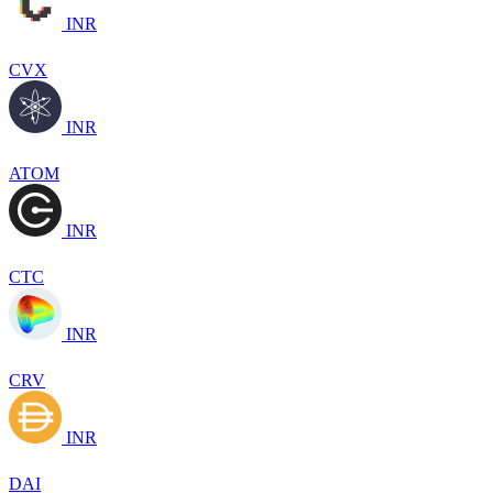
INR
CVX
INR
ATOM
INR
CTC
INR
CRV
INR
DAI