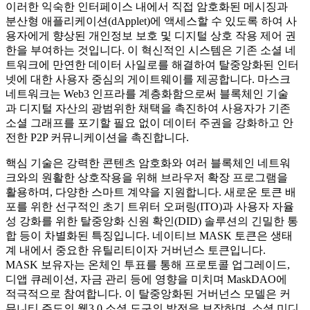
이러한 익숙한 인터페이스 내에서 직접 암호화된 메시징과
분산형 애플리케이션(dApplet)에 액세스할 수 있도록 하여 사
용자에게 향상된 개인정보 보호 및 디지털 상호 작용 제어 권
한을 부여하는 것입니다. 이 혁신적인 시스템은 기존 소셜 네
트워크에 만연한 데이터 사일로를 해결하여 탈중앙화된 인터
넷에 대한 사용자 중심의 게이트웨이를 제공합니다. 마스크
네트워크는 Web3 인프라를 계층화함으로써 블록체인 기술
과 디지털 자산의 광범위한 채택을 촉진하여 사용자가 기존
소셜 그래프를 포기할 필요 없이 데이터 주권을 강화하고 안
전한 P2P 커뮤니케이션을 촉진합니다.
핵심 기술은 강력한 콘텐츠 암호화와 여러 블록체인 네트워
크와의 원활한 상호작용을 위해 브라우저 확장 프로그램을
활용하며, 다양한 스마트 계약을 지원합니다. 새로운 토큰 배
포를 위한 선구적인 초기 트위터 오퍼링(ITO)과 사용자 자율
성 강화를 위한 탈중앙화 신원 확인(DID) 솔루션의 긴밀한 통
합 등이 차별화된 특징입니다. 네이티브 MASK 토큰은 생태
계 내에서 중요한 유틸리티이자 거버넌스 토큰입니다.
MASK 보유자는 온체인 투표를 통해 프로토콜 업그레이드,
디앱 큐레이션, 자금 관리 등에 영향을 미치며 MaskDAO에
적극적으로 참여합니다. 이 탈중앙화된 거버넌스 모델은 커
뮤니티 주도의 웹3.0 소셜 도구의 발전을 보장하며, 소셜 미디