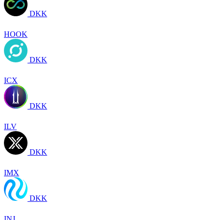
DKK
HOOK
DKK
ICX
DKK
ILV
DKK
IMX
DKK
INJ