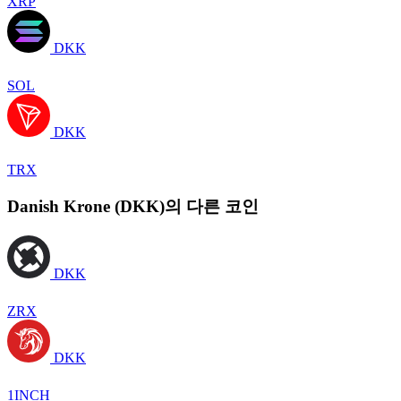
XRP
DKK
SOL
DKK
TRX
Danish Krone (DKK)의 다른 코인
DKK
ZRX
DKK
1INCH