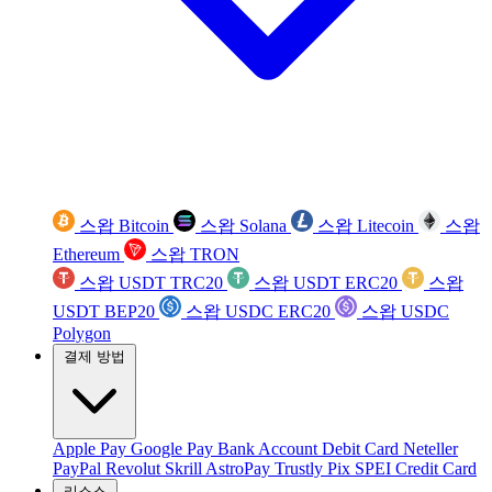
스왑 Bitcoin
스왑 Solana
스왑 Litecoin
스왑
Ethereum
스왑 TRON
스왑 USDT TRC20
스왑 USDT ERC20
스왑
USDT BEP20
스왑 USDC ERC20
스왑 USDC
Polygon
결제 방법
Apple Pay
Google Pay
Bank Account
Debit Card
Neteller
PayPal
Revolut
Skrill
AstroPay
Trustly
Pix
SPEI
Credit Card
리소스