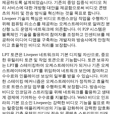
제공하도록 설계되었습니다. 기존의 중앙 집중식 비디오 처
리 서비스에 대한 개방형 대안을 제공함으로써 비디오 콘텐
츠의 처리 및 전송 방식을 혁신하는 것을 목표로 합니다.
Livepeer 기술의 핵심은 비디오 트랜스코딩 작업을 수행하기
위해 컴퓨팅 리소스를 제공하는 오케스트레이터로 알려진 분
산형 노드 운영자 네트워크에 의존합니다. 이 P2P 시스템은
블록체인 기술을 활용하여 참여자를 조정하고 인센티브를 제
공하여 미디어 디앱을 구축하는 개발자와 방송사에게 안정적
이고 효율적인 비디오 처리를 보장합니다.
LPT 토큰은 Livepeer 네트워크의 기본 디지털 자산으로, 중요
한 유틸리티 토큰 및 작업 토큰으로 기능합니다. 토큰 보유자
는 LPT를 스테이킹하여 오케스트레이터가 되거나 기존 오케
스트레이터에게 LPT를 위임하여 네트워크 보안에 참여하고
수수료와 인플레이션 보상의 일부를 받을 수 있습니다. 이러
한 스테이킹 메커니즘은 오케스트레이터가 정직하고 효율적
으로 트랜스코딩 업무를 수행하도록 보장합니다. 방송사는
비디오 인코딩과 스트리밍을 위해 네트워크를 활용하고 생태
계 경제에 기여하는 수수료를 지불합니다. Web3 비디오 인프
라의 기본 요소인 Livepeer는 강력한 비디오 기능을 필요로 하
는 탈중앙화 애플리케이션의 기능을 강화하여 강력한 암호화
보안을 갖춘 온체인 미디어 전송 및 콘텐츠 스트리밍의 미래