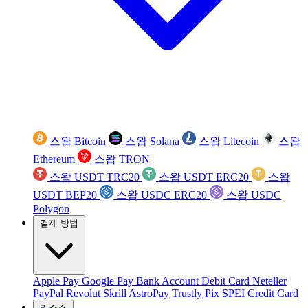
스왑 Bitcoin
스왑 Solana
스왑 Litecoin
스왑
Ethereum
스왑 TRON
스왑 USDT TRC20
스왑 USDT ERC20
스왑
USDT BEP20
스왑 USDC ERC20
스왑 USDC
Polygon
결제 방법
Apple Pay
Google Pay
Bank Account
Debit Card
Neteller
PayPal
Revolut
Skrill
AstroPay
Trustly
Pix
SPEI
Credit Card
리소스