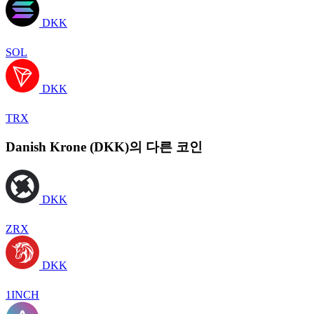
DKK
SOL
DKK
TRX
Danish Krone (DKK)의 다른 코인
DKK
ZRX
DKK
1INCH