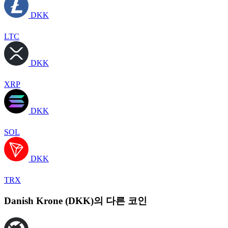
DKK
LTC
DKK
XRP
DKK
SOL
DKK
TRX
Danish Krone (DKK)의 다른 코인