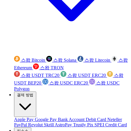
스왑 Bitcoin
스왑 Solana
스왑 Litecoin
스왑
Ethereum
스왑 TRON
스왑 USDT TRC20
스왑 USDT ERC20
스왑
USDT BEP20
스왑 USDC ERC20
스왑 USDC
Polygon
결제 방법
Apple Pay
Google Pay
Bank Account
Debit Card
Neteller
PayPal
Revolut
Skrill
AstroPay
Trustly
Pix
SPEI
Credit Card
리소스