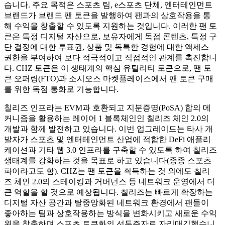
습니다. 주요 목적은 스포츠 팀, e스포츠 단체, 엔터테인먼트
브랜드가 브랜드 팬 토큰을 발행하여 팬과의 상호작용을 통
해 수익을 창출할 수 있도록 지원하는 것입니다. 이러한 팬 토
큰은 특정 디지털 자산으로, 보유자에게 독점 콘텐츠, 특정 구
단 결정에 대한 투표권, 상품 및 독특한 경험에 대한 액세스
권한을 부여하여 보다 적극적이고 직접적인 관계를 촉진합니
다. CHZ 토큰은 이 생태계의 핵심 유틸리티 토큰으로, 팬 토
큰 오퍼링(FTO)과 소시오스 마켓플레이스에서 팬 토큰 구매
를 위한 독점 통화로 기능합니다.
칠리즈 인프라는 EVM과 호환되고 지분증명(PoSA) 합의 메
커니즘을 활용하는 레이어 1 블록체인인 칠리즈 체인 2.0의
개발과 함께 발전하고 있습니다. 이번 업그레이드는 타사 개
발자가 스포츠 및 엔터테인먼트 산업에 적합한 DeFi 애플리
케이션과 기타 웹 3.0 인프라를 구축할 수 있도록 하여 칠리즈
생태계를 강화하는 것을 목표로 하고 있습니다(종종 스포츠
파이라고도 함). CHZ는 팬 토큰을 획득하는 것 외에도 칠리
즈 체인 2.0의 스테이킹과 거버넌스 등 네트워크 운영에서 더
큰 역할을 할 것으로 예상됩니다. 칠리즈는 빠르게 확장하는
디지털 자산 공간과 탈중앙화된 네트워크 환경에서 팬들이
좋아하는 팀과 상호작용하는 방식을 변화시키고 새로운 수익
원을 창출하며 스포츠 토큰화의 선두주자로 자리매김했습니