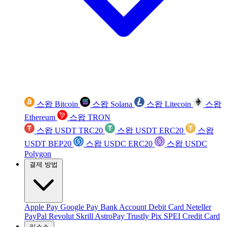
스왑 Bitcoin
스왑 Solana
스왑 Litecoin
스왑
Ethereum
스왑 TRON
스왑 USDT TRC20
스왑 USDT ERC20
스왑
USDT BEP20
스왑 USDC ERC20
스왑 USDC
Polygon
결제 방법
Apple Pay
Google Pay
Bank Account
Debit Card
Neteller
PayPal
Revolut
Skrill
AstroPay
Trustly
Pix
SPEI
Credit Card
리소스