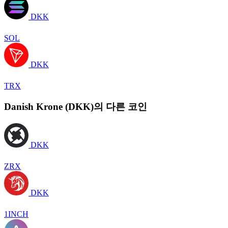
DKK
SOL
DKK
TRX
Danish Krone (DKK)의 다른 코인
DKK
ZRX
DKK
1INCH