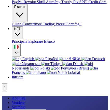
PayPal
Revolut
Skrill
AstroPay
Trustly
Pix
SPEI
Credit Card
Risorse
Guide
Convertitore
Trading
Prezzi
Portafogli
NFT
Principale
Esplorare
Elenco
English
Español
한국어
Deutsch
Українська
Türkçe
Dansk
Nederlands
Polski
Português (Brasil)
Français
Italiano
Norsk bokmål
Iniziare
Acquista
Vendere
Scambio