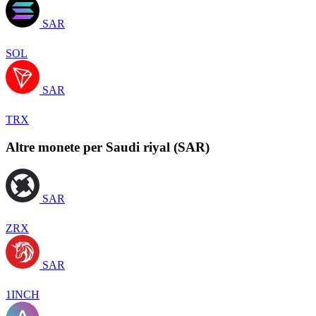
SAR
SOL
SAR
TRX
Altre monete per Saudi riyal (SAR)
SAR
ZRX
SAR
1INCH