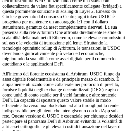
dell'infrastruttura Web3, funzionando come una stablecoin
collateralizzata da valuta fiat specificamente collegata (bridged) a
questa prominente soluzione di scaling di Layer 2. Emesso da
Circle e governato dal consorzio Centre, ogni token USDC è
progettato per mantenere un ancoraggio 1:1 con il dollaro
statunitense, garantito da asset completamente riservati. La sua
presenza sulla rete Arbitrum One affronta direttamente le sfide di
scalabilità della mainnet di Ethereum, come le elevate commissioni
sul gas e le velocità di transazione più lente. Sfruttando la
tecnologia optimistic rollup di Arbitrum, le transazioni in USDC
diventano significativamente più veloci ed economiche,
migliorando la sua utilità come asset digitale per il commercio
quotidiano e le applicazioni DeFi.
All'interno del fiorente ecosistema di Arbitrum, USDC funge da
asset digitale fondamentale e da principale mezzo di scambio. È
ampiamente utilizzato come collaterale nei protocolli di prestito,
fornisce liquidità negli exchange decentralizzati (DEX) e agisce
come unità di conto stabile per il yield farming e altre strategie
DeFi. La capacità di spostare questo valore stabile in modo
efficiente attraverso una blockchain ad alto throughput lo rende
indispensabile per gli utenti che interagiscono con le dApp sulla
rete. Questa versione di USDC è essenziale per chiunque desideri
partecipare al panorama DeFi di Arbitrum evitando la volatilità di
altri asset crittografici e gli elevati costi di transazione del layer di