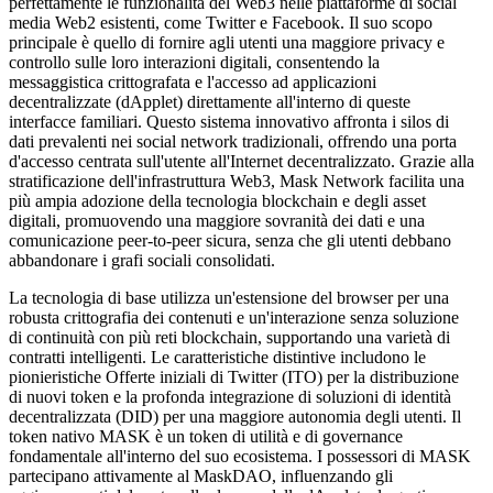
perfettamente le funzionalità del Web3 nelle piattaforme di social
media Web2 esistenti, come Twitter e Facebook. Il suo scopo
principale è quello di fornire agli utenti una maggiore privacy e
controllo sulle loro interazioni digitali, consentendo la
messaggistica crittografata e l'accesso ad applicazioni
decentralizzate (dApplet) direttamente all'interno di queste
interfacce familiari. Questo sistema innovativo affronta i silos di
dati prevalenti nei social network tradizionali, offrendo una porta
d'accesso centrata sull'utente all'Internet decentralizzato. Grazie alla
stratificazione dell'infrastruttura Web3, Mask Network facilita una
più ampia adozione della tecnologia blockchain e degli asset
digitali, promuovendo una maggiore sovranità dei dati e una
comunicazione peer-to-peer sicura, senza che gli utenti debbano
abbandonare i grafi sociali consolidati.
La tecnologia di base utilizza un'estensione del browser per una
robusta crittografia dei contenuti e un'interazione senza soluzione
di continuità con più reti blockchain, supportando una varietà di
contratti intelligenti. Le caratteristiche distintive includono le
pionieristiche Offerte iniziali di Twitter (ITO) per la distribuzione
di nuovi token e la profonda integrazione di soluzioni di identità
decentralizzata (DID) per una maggiore autonomia degli utenti. Il
token nativo MASK è un token di utilità e di governance
fondamentale all'interno del suo ecosistema. I possessori di MASK
partecipano attivamente al MaskDAO, influenzando gli