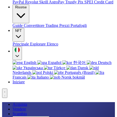
PayPal
Revolut
Skrill
AstroPay
Trustly
Pix
SPEI
Credit Card
Risorse
Guide
Convertitore
Trading
Prezzi
Portafogli
NFT
Principale
Esplorare
Elenco
English
Español
한국어
Deutsch
Українська
Türkçe
Dansk
Nederlands
Polski
Português (Brasil)
Français
Italiano
Norsk bokmål
Iniziare
Acquista
Vendere
Scambio