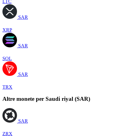
LTC
SAR
XRP
SAR
SOL
SAR
TRX
Altre monete per Saudi riyal (SAR)
SAR
ZRX